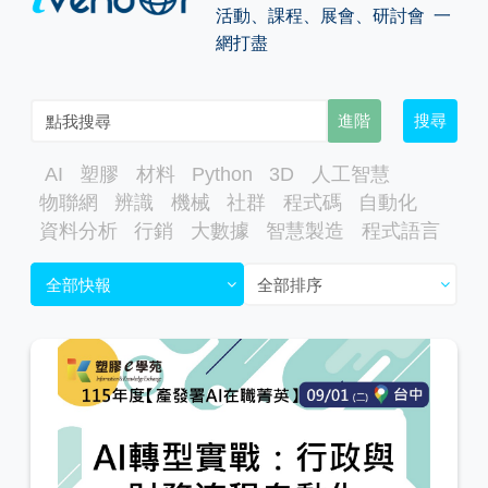
活動、課程、展會、研討會 一
網打盡
進階
搜尋
AI
塑膠
材料
Python
3D
人工智慧
物聯網
辨識
機械
社群
程式碼
自動化
資料分析
行銷
大數據
智慧製造
程式語言
全部快報
全部排序