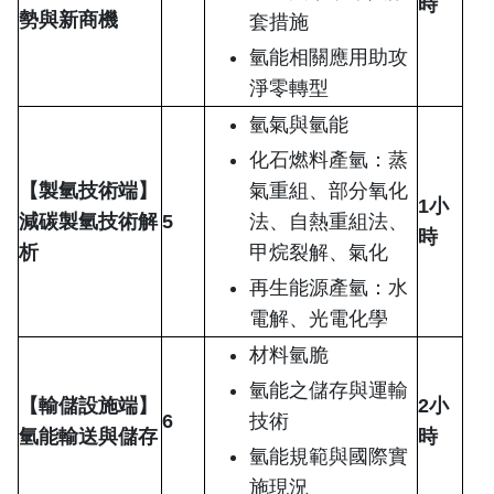
時
勢
與新商機
套措施
氫能相關應用助攻
淨零轉型
氫氣與氫能
化石燃料產氫：蒸
【製氫技術端】
氣重組、部分氧化
1
小
減碳製氫技術解
5
法、自熱重組法、
時
析
甲烷裂解、氣化
再生能源產氫：水
電解、光電化學
材料氫脆
氫能之儲存與運輸
【輸儲設施端】
2
小
6
技術
氫能輸送與儲存
時
氫能規範與國際實
施現況