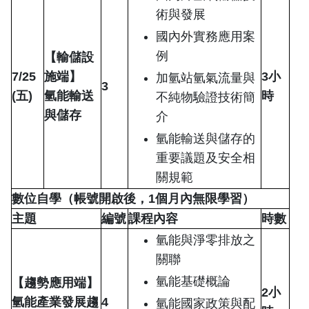
術與發展
國內外實務應用案
例
【輸儲設
7/25
施端】
3
小
加氫站氫氣流量與
3
(
五)
氫能輸送
時
不純物驗證技術簡
與
儲存
介
氫能輸送與儲存的
重要議題及安全相
關規範
數位自學（帳號開啟後，1個月內無限學習）
主題
編號
課程內容
時數
氫能與淨零排放之
關聯
氫能基礎概論
【趨勢應用端】
2
小
氫能產業發展趨
4
氫能國家政策與配