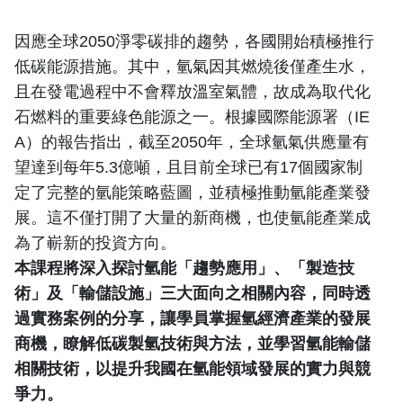
因應全球2050淨零碳排的趨勢，各國開始積極推行
低碳能源措施。其中，氫氣因其燃燒後僅產生水，
且在發電過程中不會釋放溫室氣體，故成為取代化
石燃料的重要綠色能源之一。根據國際能源署（IE
A）的報告指出，截至2050年，全球氫氣供應量有
望達到每年5.3億噸，且目前全球已有17個國家制
定了完整的氫能策略藍圖，並積極推動氫能產業發
展。這不僅打開了大量的新商機，也使氫能產業成
為了嶄新的投資方向。
本課程將深入探討氫能「趨勢應用」、「製造技
術」及「輸儲設施」三大面向之相關內容，同時透
過實務案例的分享，讓學員掌握氫經濟產業的發展
商機，瞭解低碳製氫技術與方法，並學習氫能輸儲
相關技術，以提升我國在氫能領域發展的實力與競
爭力。