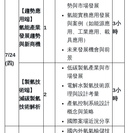
勢與市場發展
【趨勢應
氫能實務應用發展
用端】
與案例（如能源應
3
小
氫能產業
1
用、工業應用、載
時
發展趨勢
具應用）
與新商機
未來發展機會與前
7/24
景
(
四)
低碳製氫產業與市
場發展
【製氫技
電解水製氫技術原
術端】
3
小
理與設計考量
2
減碳製氫
時
產氫控制系統設計
技術解析
概念與策略
國際案場近況分享
國內外氫氣輸儲技