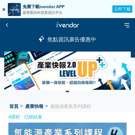
免費下載ivendor APP
立即下載
最專業的科技業資訊平台
焦點資訊廣告優惠中
首頁
產業快報
氫能源產業系列課程
#課程
已經結束