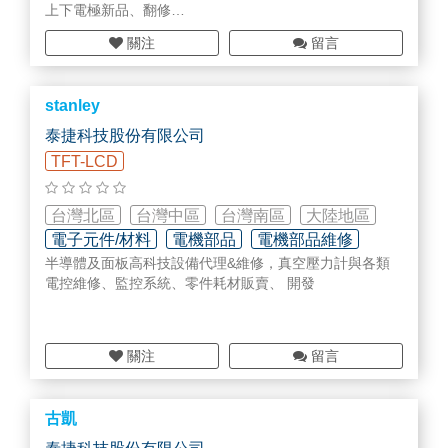
上下電極新品、翻修
電控類、閥件、RPS、Chiller維修
關注
留言
陽極處理
stanley
泰捷科技股份有限公司
TFT-LCD
台灣北區
台灣中區
台灣南區
大陸地區
電子元件/材料
電機部品
電機部品維修
半導體及面板高科技設備代理&維修，真空壓力計與各類
電控維修、監控系統、零件耗材販賣、 開發
關注
留言
古凱