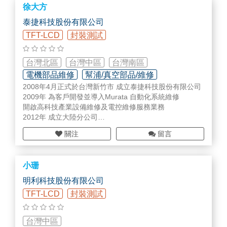
徐大方
泰捷科技股份有限公司
TFT-LCD
封裝測試
台灣北區
台灣中區
台灣南區
電機部品維修
幫浦/真空部品/維修
2008年4月正式於台灣新竹市 成立泰捷科技股份有限公司
線/管周邊材料
2009年 為客戶開發並導入Murata 自動化系統維修
開啟高科技產業設備維修及電控維修服務業務
2012年 成立大陸分公司
負責半導體與面板業設備零組件維修及真空pump維修業務
關注
留言
2013年 設立關鍵零件及設備耗材代理業務
同年取得各式工業燈及光纖線材的代理
2014年 成立MKS gauge 真空壓力計維修生產線、發展多
小珊
元化之維修服務
2015年 代理韓國維修商在半導體設備零組件、ETCH ESC
明利科技股份有限公司
維修及買賣業務
TFT-LCD
封裝測試
2019年 成立監控系統及電子級抗菌濾芯的代理業務，擴大
半導體及面板產業的服務項目
台灣中區