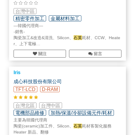
台灣中區
精密零件加工
金屬材料加工
—韓國代理商—
精密清洗/表面處理/翻修加工
-銷售-
陶瓷加工&改造&清洗、Silicon、
石英
耗材、CCW、Heate
r、上下電極
-維修-
關注
留言
閥件、電控、Chiller、RPS
Iris
成心科技股份有限公司
TFT-LCD
D-RAM
台灣北區
台灣中區
電機部品維修
加熱/保溫/冷卻設備元件/耗材
主要為韓國代理商
精密清洗/表面處理/翻修加工
陶瓷(ceramic)加工件、Silicon、
石英
耗材客製化服務
Heater 新品、翻修