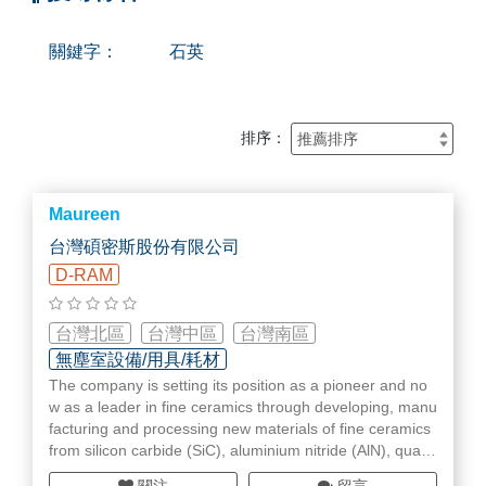
關鍵字：
石英
排序：
Maureen
台灣碩密斯股份有限公司
D-RAM
台灣北區
台灣中區
台灣南區
無塵室設備/用具/耗材
The company is setting its position as a pioneer and no
w as a leader in fine ceramics through developing, manu
facturing and processing new materials of fine ceramics
from silicon carbide (SiC), aluminium nitride (AlN), quart
z (SiO₂), B/N and ZR along with alumina (Al₂O₃) and silic