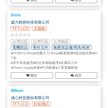
關注
留言
on (Si).
Recently, based on its accumulated technology and com
petitiveness in material area, it achieved materialization
Doris
of alumina (Al₂O₃), silicon carbide (SiC), and aluminium
nitride (AlN), and by obtaining unified production system
崴力精密科技有限公司
of ‘basic material-material-processing-parts; through ind
TFT-LCD
太陽能
ependent production of Si-Ingot, it shifted to focusing ont
o materials of high added values.
台灣北區
台灣中區
台灣南區
電機部品
密封元件
無塵室設備/用具/耗材
●FFKM O-Ring●包覆式 O-Ring●氟素橡膠●食品級矽膠●KI
T包
●零件表面處理●鋁合金陽極處理●金屬加工件
●Power supply維修●PCB維修●工業電腦維修
●電控產品、停產品協尋
關注
留言
http://wpweipower.com/
Wilson
成心科技股份有限公司
TFT-LCD
封裝測試