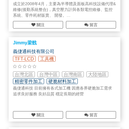
成立於2008年4月，主要為半導體及面板高科技設備代理&
維修(後勤系統整合)，真空壓力計與各類電控維修、監控
系統、零件耗材販賣、 開發。
本公司是擁有豐富維修技術團隊所共同創立，團隊成員來
關注
留言
自各大原廠專業維修技術專才，專精於維修各類電控產品
及各式MKS gauge真空壓力計，比照原廠檢測方式，維修
良率高，維修實績涵蓋台灣各半導體廠、TFTLCD 面板及
Jimmy梁戩
光電廠客戶。
秉持專業的態度與紀律，堅持高績效的服務品質，相信創
義倢通科技有限公司
新是永續經營的不二法則，建立真誠的企業文化，發揮團
TFT-LCD
工具機
隊合作的價值，堅持高績效的服務品質，終身學習，勇於
挑戰。
台灣北區
台灣中區
台灣南區
大陸地區
精密零件加工
硬脆材料加工
義倢通科技 目前擁有各式加工機 因應各界硬脆加工需求
追求良好服務 良好品質 穩定長期的經營
關注
留言