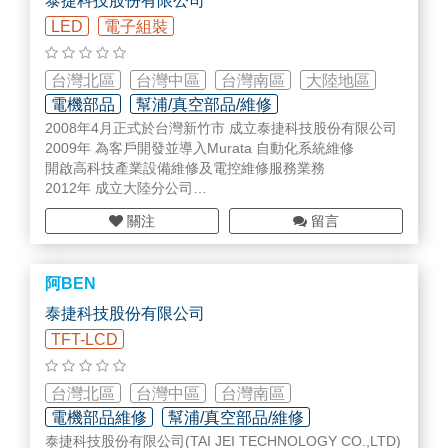
泰捷科技股份有限公司
LED
電子組裝
台灣北區
台灣中區
台灣南區
大陸地區
電機部品
幫浦/真空部品/維修
2008年4月正式於台灣新竹市 成立泰捷科技股份有限公司
檢測/監測設備/部品
2009年 為客戶開發並導入Murata 自動化系統維修
開啟高科技產業設備維修及電控維修服務業務
2012年 成立大陸分公司
負責半導體與面板業設備零組件維修及真空pump維修業務
關注
留言
2013年 設立關鍵零件及設備耗材代理業務
同年取得各式工業燈及光纖線材的代理
2014年 成立MKS gauge 真空壓力計維修生產線、發展多
阿BEN
元化之維修服務
2015年 代理韓國維修商在半導體設備零組件、ETCH ESC
泰捷科技股份有限公司
維修及買賣業務
TFT-LCD
2019年 成立監控系統及電子級抗菌濾芯的代理業務，擴大
半導體及面板產業的服務項目
台灣北區
台灣中區
台灣南區
電機部品維修
幫浦/真空部品/維修
泰捷科技股份有限公司(TAI JEI TECHNOLOGY CO.,LTD)
其他(未分類)