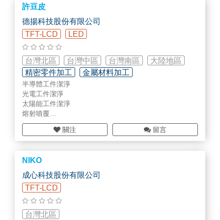
許豆皮
元化之維修服務
2015年 代理韓國維修商在半導體設備零組件、ETCH ESC
德揚科技股份有限公司
維修及買賣業務
TFT-LCD
LED
2019年 成立監控系統及電子級抗菌濾芯的代理業務，擴大
半導體及面板產業的服務項目
台灣北區
台灣中區
台灣南區
大陸地區
精密零件加工
金屬材料加工
半導體工件潔淨
乾/溼/光洗淨部品
光電工件潔淨
太陽能工件潔淨
熔射噴覆
KITs銷售
關注
留言
洗淨服務
表面處理
零件新製與改造
NIKO
AA包膜
成心科技股份有限公司
TFT-LCD
台灣北區