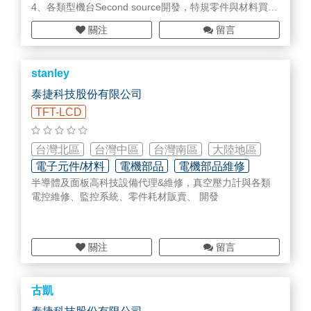
4、各類型機台Second source開發，特規零件與材料買賣
5、金屬、塑膠材料加工
關注
留言
6、AOI檢查機、Repair修補機研磨帶與耗材
7 、客製化PC軟體設計
8 、AI智能預警系統(PC套裝&手持式Pump管理系統）
stanley
詳細內容請來信詢問jenghsu@jing-o.com.tw
0988103455
泰捷科技股份有限公司
TFT-LCD
台灣北區
台灣中區
台灣南區
大陸地區
電子元件/材料
電機部品
電機部品維修
半導體及面板高科技設備代理&維修，真空壓力計與各類
電控維修、監控系統、零件耗材販賣、 開發
關注
留言
古凱