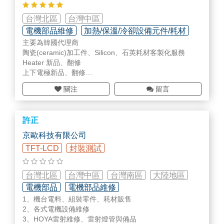
台灣北區
台灣中區
電機部品維修
加熱/保溫/冷卻設備元件/耗材
主要為韓國代理商
精密清洗/表面處理/翻修加工
陶瓷(ceramic)加工件、Silicon、石英耗材客製化服務
Heater 新品、翻修
上下電極新品、翻修
電控類、
閥件
、RPS、Chiller維修
關注
留言
陽極處理
許正
京歐科技有限公司
TFT-LCD
封裝測試
台灣北區
台灣中區
台灣南區
大陸地區
電機部品
電機部品維修
1、機台電料、組裝零件、耗材販售
無塵室設備/用具/耗材
2、各式電機設備維修
3、HOYA雷射維修、雷射燈管與備品