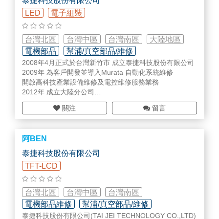
泰捷科技股份有限公司
LED
電子組裝
台灣北區
台灣中區
台灣南區
大陸地區
電機部品
幫浦/真空部品/維修
2008年4月正式於台灣新竹市 成立泰捷科技股份有限公司
檢測/監測設備/部品
2009年 為客戶開發並導入Murata 自動化系統維修
開啟高科技產業設備維修及電控維修服務業務
2012年 成立大陸分公司
負責半導體與面板業設備零組件維修及真空pump維修業務
關注
留言
2013年 設立關鍵零件及設備耗材代理業務
同年取得各式工業燈及光纖線材的代理
2014年 成立MKS gauge 真空壓力計維修生產線、發展多
阿BEN
元化之維修服務
2015年 代理韓國維修商在半導體設備零組件、ETCH ESC
泰捷科技股份有限公司
維修及買賣業務
TFT-LCD
2019年 成立監控系統及電子級抗菌濾芯的代理業務，擴大
半導體及面板產業的服務項目
台灣北區
台灣中區
台灣南區
電機部品維修
幫浦/真空部品/維修
泰捷科技股份有限公司(TAI JEI TECHNOLOGY CO.,LTD)
其他(未分類)