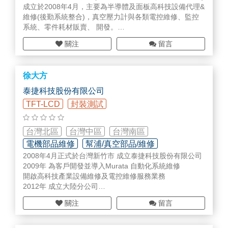
成立於2008年4月，主要為半導體及面板高科技設備代理&
維修(後勤系統整合)，真空壓力計與各類電控維修、監控
系統、零件耗材販賣、 開發。
本公司是擁有豐富維修技術團隊所共同創立，團隊成員來
關注
留言
自各大原廠專業維修技術專才，專精於維修各類電控產品
及各式MKS gauge真空壓力計，比照原廠檢測方式，維修
良率高，維修實績涵蓋台灣各半導體廠、TFTLCD 面板及
徐大方
光電廠客戶。
秉持專業的態度與紀律，堅持高績效的服務品質，相信創
泰捷科技股份有限公司
新是永續經營的不二法則，建立真誠的企業文化，發揮團
TFT-LCD
封裝測試
隊合作的價值，堅持高績效的服務品質，終身學習，勇於
挑戰。
台灣北區
台灣中區
台灣南區
電機部品維修
幫浦/真空部品/維修
2008年4月正式於台灣新竹市 成立泰捷科技股份有限公司
線/管周邊材料
2009年 為客戶開發並導入Murata 自動化系統維修
開啟高科技產業設備維修及電控維修服務業務
2012年 成立大陸分公司
負責半導體與面板業設備零組件維修及真空pump維修業務
關注
留言
2013年 設立關鍵零件及設備耗材代理業務
同年取得各式工業燈及光纖線材的代理
2014年 成立MKS gauge 真空壓力計維修生產線、發展多