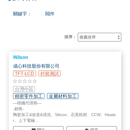
關鍵字：
閥件
排序：
Wilson
成心科技股份有限公司
TFT-LCD
封裝測試
台灣中區
精密零件加工
金屬材料加工
—韓國代理商—
精密清洗/表面處理/翻修加工
-銷售-
陶瓷加工&改造&清洗、Silicon、石英耗材、CCW、Heate
r、上下電極
-維修-