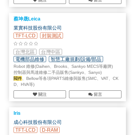
關注
留言
閥件
、電控、Chiller、RPS
蔡坤晟Leica
業實科技股份有限公司
TFT-LCD
封裝測試
台灣北區
台灣中區
電機部品維修
智慧工廠規劃/設備/部品
Robot 維修(Daihen、Brooks、Sankyo MECS等廠牌)
控制器與馬達維修二手品販售(Sankyo、Sanyo)
閥件
、Bellow等各項PARTS維修與販售(SMC、VAT、CK
D、HVA等)
關注
留言
Iris
成心科技股份有限公司
TFT-LCD
D-RAM