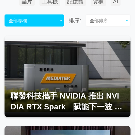
晶片
工具機
記憶體
貨櫃
AI
排序:
全部專欄
全部排序
AI浪潮席捲台股！2026台灣50大
富豪榜大洗牌