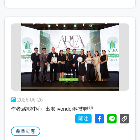
2026-06-26
作者:編輯中心
出處:ivendor科技聯盟
關注
產業動態