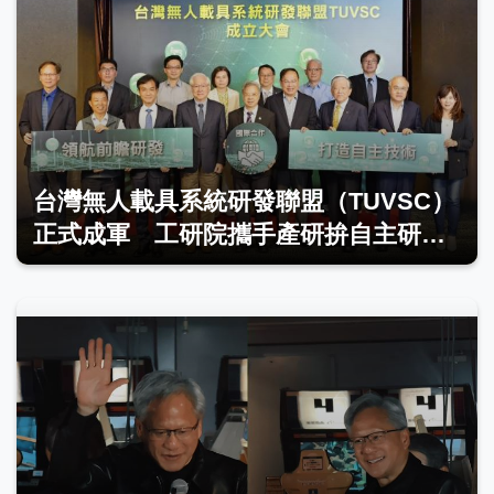
面對減碳與數位雙壓力 貨櫃航運如何轉
型 資策會攜交通部聚焦貨櫃航運痛點 擘
劃務實推動藍圖