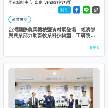
作者:編輯中心
出處:ivendor科技聯盟
關注
產業動態
台灣國際農業機械暨資材展登場 經濟部
與農業部力助畜牧業科技轉型 工研院
「養牛三寶」 管理、餵食、清潔機器人
一手包
看更多