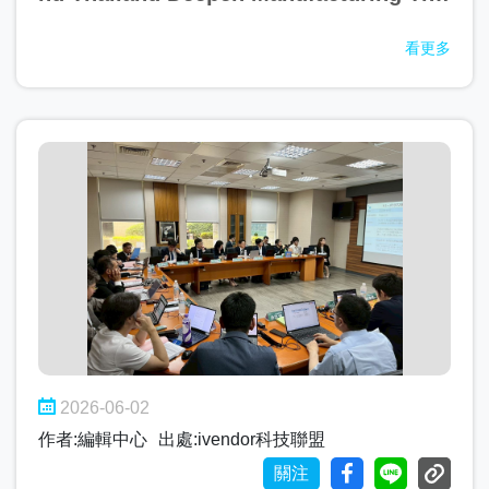
s
看更多
2026-06-02
作者:編輯中心
出處:ivendor科技聯盟
關注