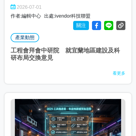
2026-07-01
作者:編輯中心
出處:ivendor科技聯盟
關注
產業動態
工程會拜會中研院 就宜蘭地區建設及科
研布局交換意見
看更多