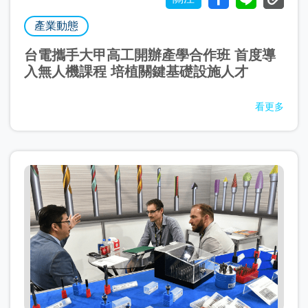
產業動態
台電攜手大甲高工開辦產學合作班 首度導
入無人機課程 培植關鍵基礎設施人才
看更多