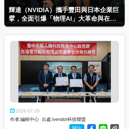
中研院攜手大學深化臺灣與蒙古科研合
作 四方簽署合作備忘錄
2026-07-29
作者:編輯中心
出處:ivendor科技聯盟
關注