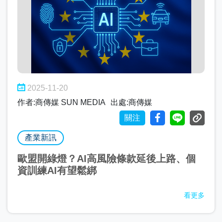
2025-11-20
作者:商傳媒 SUN MEDIA
出處:商傳媒
關注
產業新訊
歐盟開綠燈？AI高風險條款延後上路、個
資訓練AI有望鬆綁
看更多