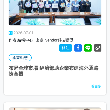
2026-07-01
作者:編輯中心
出處:ivendor科技聯盟
關注
產業動態
布局全球市場 經濟部助企業布建海外通路
搶商機
看更多