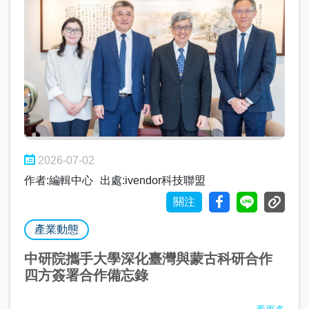
2026-07-02
作者:編輯中心
出處:ivendor科技聯盟
關注
產業動態
中研院攜手大學深化臺灣與蒙古科研合作
四方簽署合作備忘錄