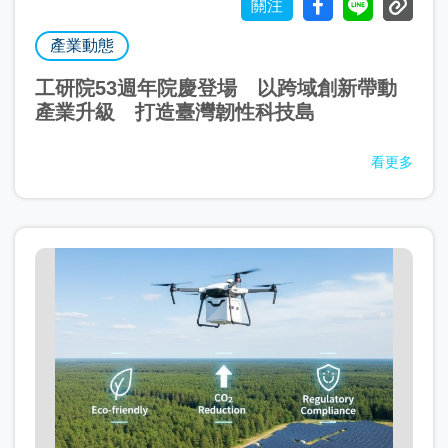
關注
產業動態
工研院53週年院慶登場 以跨域創新帶動
產業升級 打造臺灣韌性科技島
看更多