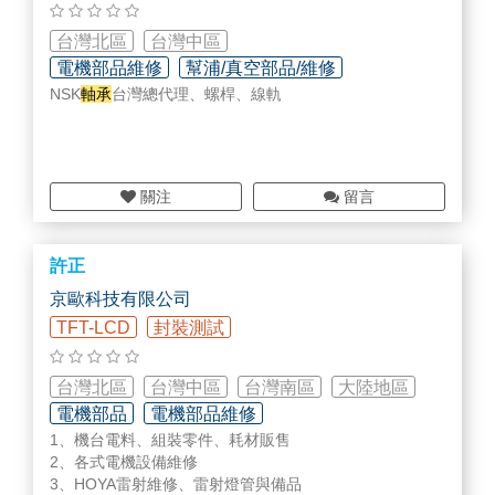
台灣北區
台灣中區
電機部品維修
幫浦/真空部品/維修
NSK
軸承
台灣總代理、螺桿、線軌
專用機設計研發/設備改造
關注
留言
許正
京歐科技有限公司
TFT-LCD
封裝測試
台灣北區
台灣中區
台灣南區
大陸地區
電機部品
電機部品維修
1、機台電料、組裝零件、耗材販售
無塵室設備/用具/耗材
2、各式電機設備維修
3、HOYA雷射維修、雷射燈管與備品