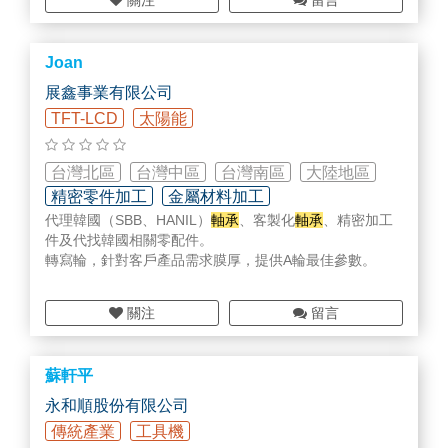
關注
留言
件等精密加
材料 - 可供應一般／高階／ESD工程塑料，不鏽鋼 (奧氏體
系列)、鈦合金等等，或依客戶提供料件代工。
Joan
擁有研發與製作團隊，豐厚的技術經驗與能量，站在客戶
需求與成本角度，提供全方位的專業服務！
展鑫事業有限公司
TFT-LCD
太陽能
台灣北區
台灣中區
台灣南區
大陸地區
精密零件加工
金屬材料加工
代理韓國（SBB、HANIL）
軸承
、客製化
軸承
、精密加工
乾/溼/光洗淨部品
件及代找韓國相關零配件。
轉寫輪，針對客戶產品需求膜厚，提供A輪最佳參數。
關注
留言
蘇軒平
永和順股份有限公司
傳統產業
工具機