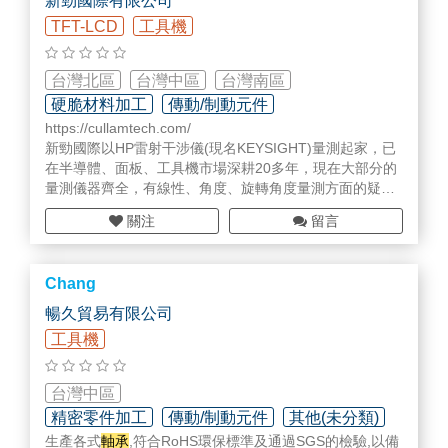
新勁國際有限公司
TFT-LCD
工具機
台灣北區
台灣中區
台灣南區
硬脆材料加工
傳動/制動元件
https://cullamtech.com/
量測/校正設備/部品
新勁國際以HP雷射干涉儀(現名KEYSIGHT)量測起家，已
在半導體、面板、工具機市場深耕20多年，現在大部分的
量測儀器齊全，有線性、角度、旋轉角度量測方面的疑問
歡迎來電/留言討論。
關注
留言
目前新勁已整合許多廠商的資源，從礦物鑄件、螺桿線
軌、線性模組、馬達，一直到交叉滾柱
軸承
、滾柱、齒條
Chang
齒輪等零組件，我們都能夠提供。
暢久貿易有限公司
現在主要專攻人造花崗岩的開發，這是台灣要發展高性能
工具機
機台現在應該專注的重點，而不是一昧的跟大陸競爭成
本，最後失去競爭力。我們合作二十多年的供應商在歐美
及韓國擁有許多客戶，如DMG、CHIRON、西門子、GLE
台灣中區
ASON、HAWEMA、SCHAEFFLER、三星、LG、現代、
精密零件加工
傳動/制動元件
其他(未分類)
斗山...等。
生產各式
軸承
,符合RoHS環保標準及通過SGS的檢驗,以備