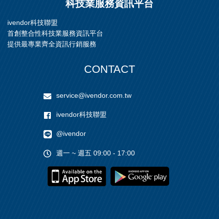
科技業服務資訊平台
2.智慧型控制卡 WWL智慧型控制卡內建多種零壓堆積物流
輸送模式，搭配電眼，可自動感測防止輸送物碰撞，高達2
ivendor科技聯盟
4個指撥開關，可輕鬆設定16段調速、馬達正反轉控制；
首創整合性科技業服務資訊平台
且保護功能如過載過熱、馬達溫度、接點短路、馬達鎖死
等等狀況的保護也相當完善。
提供最專業齊全資訊行銷服務
3.輸送模組 多種不同模組輸送機，適合多樣化的輸送用
途。
CONTACT
service@ivendor.com.tw
ivendor科技聯盟
@ivendor
週一 ~ 週五 09:00 - 17:00