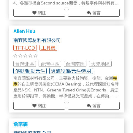
4、各類型機台Second source開發，特規零件與材料買賣
5、金屬、塑膠材料加工
關注
留言
6、AOI檢查機、Repair修補機研磨帶與耗材
7 、客製化PC軟體設計
8 、AI智能預警系統(PC套裝&手持式Pump管理系統）
Allen Hsu
詳細內容請來信詢問jenghsu@jing-o.com.tw
0988103455
南宜國際材料有限公司
TFT-LCD
工具機
台灣北區
台灣中區
台灣南區
大陸地區
傳動/制動元件
過濾設備/元件/耗材
南宜國際材料有限公司，主要致力於陶瓷、樹脂、金屬
軸
密封元件
承
的自主研發與製造(CEMA Bearing)，並代理國際知名牌
產品NSK、NTN、Greene Tweed Oring與Entegris，廣泛
應用於腳踏車、傳動機、半導體及光電產業，在傳動、過
濾、真空、密封......等均有實績，歡迎來信洽詢。
關注
留言
http://www.sinmat.com.tw/index.php
詹宗霖