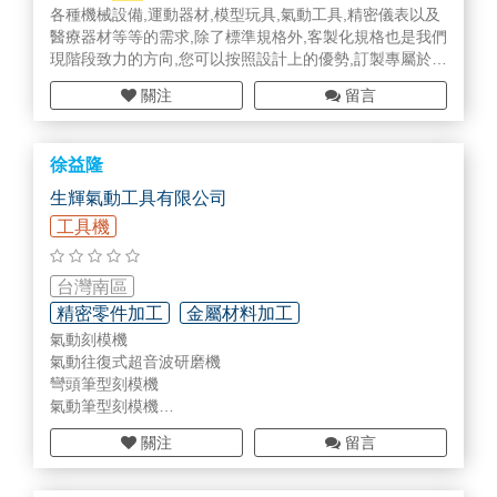
各種機械設備,運動器材,模型玩具,氣動工具,精密儀表以及
目前有特別開發硬脆材加工用的機台，系統整合的是人造
醫療器材等等的需求,除了標準規格外,客製化規格也是我們
花崗岩加上台灣超音波主軸，已有許多產品加工經驗。這
現階段致力的方向,您可以按照設計上的優勢,訂製專屬於您
個是生醫、半導體、國防、手機的需求趨勢。歡迎有興趣
的尺寸。
了解的廠商與我聯繫。
關注
留言
徐益隆
生輝氣動工具有限公司
工具機
台灣南區
精密零件加工
金屬材料加工
氣動刻模機
刀具/切削具/夾治具
氣動往復式超音波研磨機
彎頭筆型刻模機
氣動筆型刻模機
金順氣動筆型刻模機
關注
留言