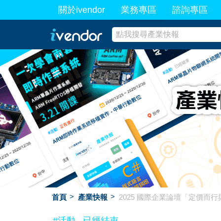
關於ivendor
業務專區
諮詢專區
最新業務
首頁
產業快報
2025 國際企業論壇「定價而
#活動
已經結束