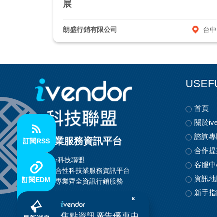
展
朗盛行銷有限公司
台中
USEF
首頁
關於ive
諮詢專
科技業服務資訊平台
訂閱RSS
合作提
ivendor科技聯盟
客服中
首創整合性科技業服務資訊平台
資訊地
訂閱EDM
提供最專業齊全資訊行銷服務
新手指
焦點資訊廣告優惠中