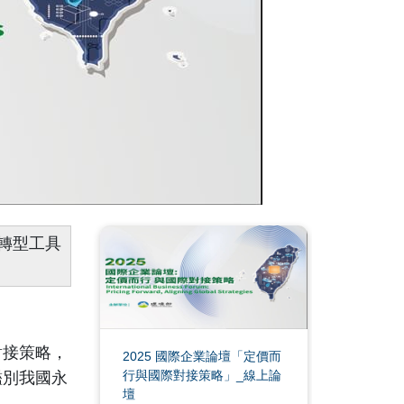
轉型工具
對接策略，
2025 國際企業論壇「定價而
行與國際對接策略」_線上論
鑑別我國永
壇