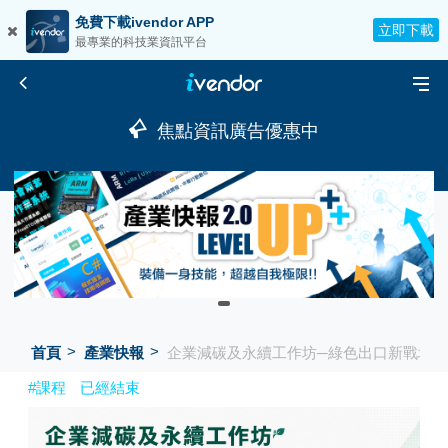
免費下載ivendor APP
立即下載
最專業的科技業資訊平台
焦點資訊廣告優惠中
首頁
產業快報
企業減碳及永續工作坊─綠色出口新戰場：家
#課程
已經結束