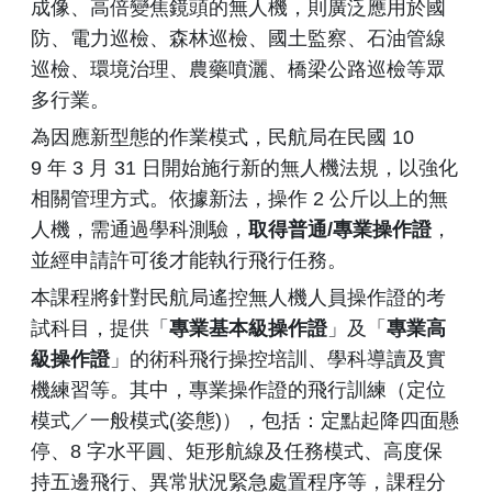
成像、高倍變焦鏡頭的無人機，則廣泛應用於國
防、電力巡檢、森林巡檢、國土監察、石油管線
巡檢、環境治理、農藥噴灑、橋梁公路巡檢等眾
多行業。
為因應新型態的作業模式，民航局在民國 10
9 年 3 月 31 日開始施行新的無人機法規，以強化
相關管理方式。依據新法，操作 2 公斤以上的無
人機，需通過學科測驗，
取得普通
/
專業操作證
，
並經申請許可後才能執行飛行任務。
本課程將針對民航局遙控無人機人員操作證的考
試科目，提供「
專業基本級操作證
」及「
專業高
級操作證
」的術科飛行操控培訓、學科導讀及實
機練習等。其中，專業操作證的飛行訓練（定位
模式／一般模式(姿態)），包括：定點起降四面懸
停、8 字水平圓、矩形航線及任務模式、高度保
持五邊飛行、異常狀況緊急處置程序等，課程分