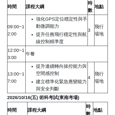
時
時間
課程大綱
地點
數
強化GPS定位穩定性與手
動微調能力
09:00~1
飛行
3
2:00
場地
提升任務飛行穩定性與航
線控制精準度
12:00~1
午餐
3:00
提升連續轉向操控能力與
空間感控制
13:00~1
飛行
4
7:00
場地
建立標準化緊急應變能力
與安全判斷
2026/10/16(
五
)
術科考試
(
東南考場
)
時
時間
課程大綱
地點
數