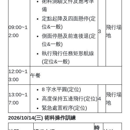
術科測驗文件及應考準
備
定點起降及四面懸停(定
位&一般)
09:00~1
飛行場
3
2:00
地
側面停懸及前進後退(定
位&一般)
執行飛行任務矩形航線
(定位&一般)
12:00~1
午餐
3:00
8 字水平圓(定位)
13:00~1
飛行場
高度保持五邊飛行(定位)
4
7:00
地
緊急處置程序(定位)
2026/10/14(
三
)
術科操作訓練
時