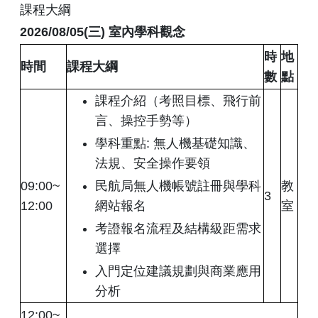
課程大綱
2026/08/05(
三
)
室內學科觀念
時
地
時間
課程大綱
數
點
課程介紹（考照目標、飛行前
言、操控手勢等）
學科重點: 無人機基礎知識、
法規、安全操作要領
09:00~
民航局無人機帳號註冊與學科
教
3
12:00
網站報名
室
考證報名流程及結構級距需求
選擇
入門定位建議規劃與商業應用
分析
12:00~