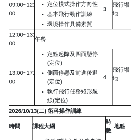
定位模式操作方向性
09:00~12:
飛行場
3
00
地
基本飛行動作訓練
環境操作具備素質
12:00~13:
午餐
00
定點起降及四面懸停
(定位)
飛行場
13:00~17:
側面停懸及前進後退
4
地
00
(定位)
執行飛行任務矩形航
線(定位)
2026/10/13(
二
)
術科操作訓練
時
時間
課程大綱
地點
數