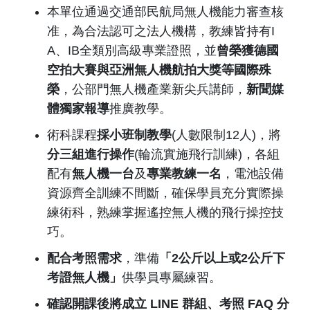
本單位通過交通部民航局無人機能力審查核
准，為合法認可之法人機構，教練皆持有I
A、IB全類別高級專業證照，並
曾榮獲德國
空拍大賽與亞洲無人機航拍大獎等國際殊
榮
，公部門無人機產業新尖兵講師，
新聞媒
體獨家報導
推廣教學。
術科課程
採小班制教學
(人數限制12人)，將
分三組進行操作
(輪流實施飛行訓練)，各組
配有
無人機一台
及
專業教練一名
，電池設備
資源齊全訓練不間斷，確保學員充分實際操
練術科，熟練掌握遙控無人機的飛行操控技
巧。
配合考照需求
，準備
「
2
公斤以上或
2
公斤下
考證無人機」
供學員專屬練習。
確認開課後將成立 LINE
群組、考照
FAQ 分