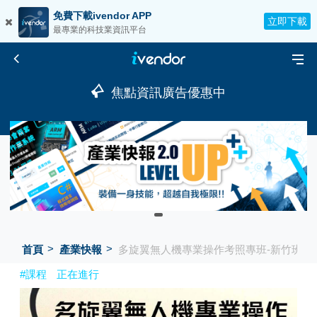
免費下載ivendor APP
立即下載
最專業的科技業資訊平台
焦點資訊廣告優惠中
首頁
產業快報
多旋翼無人機專業操作考照專班-新竹班
#課程
正在進行