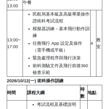
午餐
13:00
民航局基本級及高級專業操作
證術科考試流程
模擬器訓練－基本飛行動作訓
練
13:00~
教
任務飛行 App 設定及操作
4
17:00
室
（需手機或平板）
緊急處理程序與飛行決策
術科測驗文件及飛行前後360
檢查示範
2026/10/12(
一
)
術科操作訓練
時
時間
課程大綱
地點
數
考試流程及基礎說明