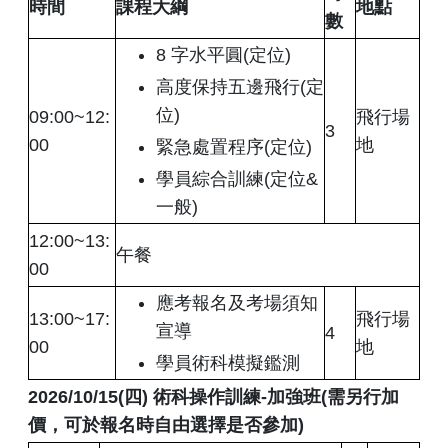
時間
課程大綱
地點
數
8 字水平圓(定位)
高度保持五邊飛行(定
位)
09:00~12:
飛行場
3
00
地
緊急處置程序(定位)
學員綜合訓練(定位&
一般)
12:00~13:
午餐
00
應考報名及考場須知
13:00~17:
飛行場
宣導
4
00
地
學員術科模擬鑑測
2026/10/15(四
)
術科操作訓練
-
加強班
(
需另行加
價，可於報名時自由選擇是否參加
)