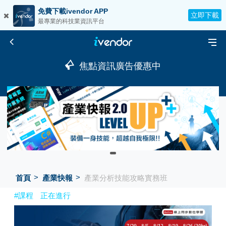
免費下載ivendor APP
立即下載
最專業的科技業資訊平台
焦點資訊廣告優惠中
首頁
產業快報
產業分析技能攻略實務班
#課程
正在進行