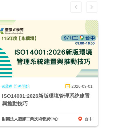
#課程
即將開始
2026-09-01
#課程
ISO14001:2026新版環境管理系統建置
嵌入式D
與推動技巧
財團法人塑膠工業技術發展中心
台中
中華行