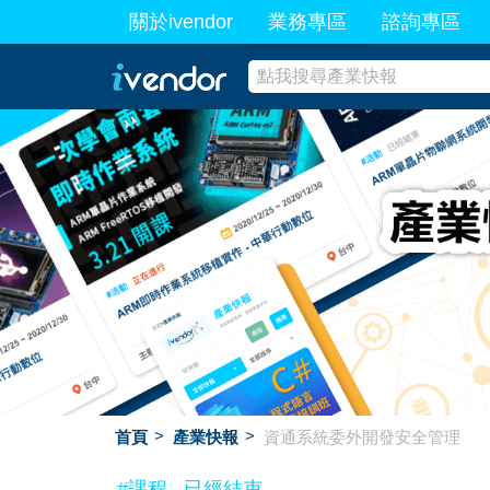
關於ivendor
業務專區
諮詢專區
最新業務
首頁
產業快報
資通系統委外開發安全管理
#課程
已經結束