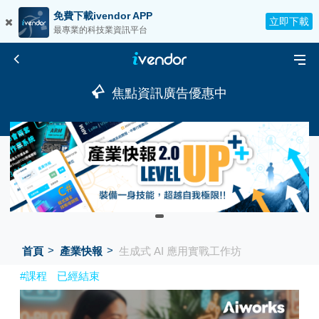
免費下載ivendor APP
立即下載
最專業的科技業資訊平台
焦點資訊廣告優惠中
首頁
產業快報
生成式 AI 應用實戰工作坊
#課程
已經結束