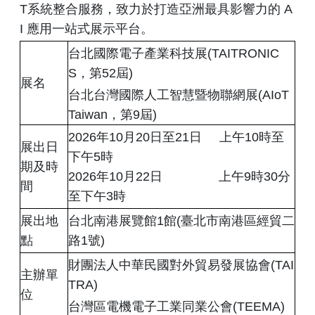
T系統整合服務，致力於打造亞洲最具影響力的 A
I 應用一站式展示平台。
台北國際電子產業科技展(TAITRONIC
S，第52屆)
展名
台北台灣國際人工智慧暨物聯網展(AIoT
Taiwan，第9屆)
2026年10月20日至21日 上午10時至
展出日
下午5時
期及時
2026年10月22日 上午9時30分
間
至下午3時
展出地
台北南港展覽館1館(臺北市南港區經貿二
點
路1號)
財團法人中華民國對外貿易發展協會(TAI
主辦單
TRA)
位
台灣區電機電子工業同業公會(TEEMA)