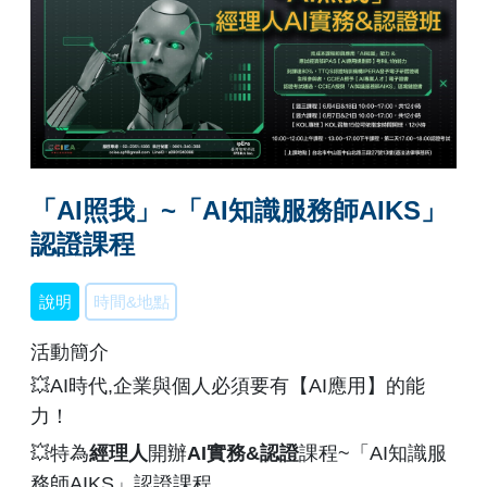
「AI照我」~「AI知識服務師AIKS」
認證課程
說明
時間&地點
活動簡介
💥AI時代,企業與個人必須要有【AI應用】的能
力！
💥特為
經理人
開辦
AI實務&認證
課程~「AI知識服
務師AIKS」認證課程