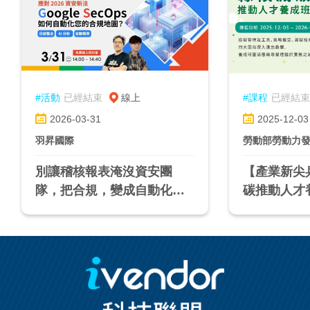
#活動
已經結束
線上
#課程
已經結束
2026-03-31
2025-12-03
羽昇國際
勞動部勞動力
別讓稽核報表淹沒資安團
【產業新尖
隊，把合規，變成自動化流
碳推動人才
程| 03/31《應對 2026 資安
新法：Google SecOps 如何
自動化您的合規地圖》雲端
技術講座