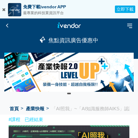
免費下載ivendor APP
立即下載
最專業的科技業資訊平台
焦點資訊廣告優惠中
首頁
產業快報
「AI照我」~「AI知識服務師AIKS」認證
#課程
已經結束