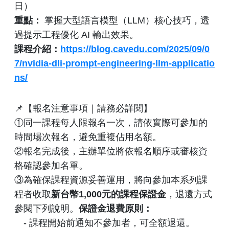
日）
重點：
掌握大型語言模型（LLM）核心技巧，透
過提示工程優化 AI 輸出效果。
課程介紹：
https://blog.cavedu.com/2025/09/0
7/nvidia-dli-prompt-engineering-llm-applicatio
ns/
📌【報名注意事項｜請務必詳閱】
①同一課程每人限報名一次，請依實際可參加的
時間場次報名，避免重複佔用名額。
②報名完成後，主辦單位將依報名順序或審核資
格確認參加名單。
③為確保課程資源妥善運用，將向參加本系列課
程者收取
新台幣1,000元的課程保證金
，退還方式
參閱下列說明。
保證金退費原則：
- 課程開始前通知不參加者，可全額退還。