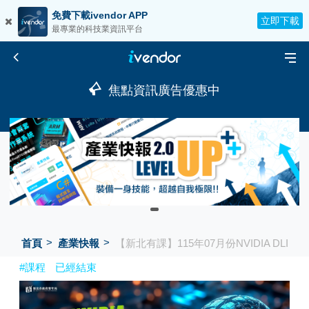
免費下載ivendor APP
立即下載
最專業的科技業資訊平台
焦點資訊廣告優惠中
首頁
產業快報
【新北有課】115年07月份NVIDIA DLI A
#課程
已經結束