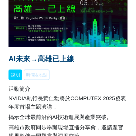
AI未來→高雄已上線
說明
時間&地點
活動簡介
NVIDIA執行長黃仁勳將於COMPUTEX 2025發表
年度首場主題演講，
揭示全球最前沿的AI技術進展與產業突破。
高雄市政府同步舉辦現場直播分享會，邀請產官