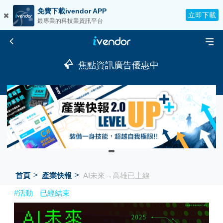
免費下載ivendor APP
立即下載
最專業的科技業資訊平台
焦點資訊廣告優惠中
首頁
產業快報
AI未來→高雄已上線
#活動
已經結束