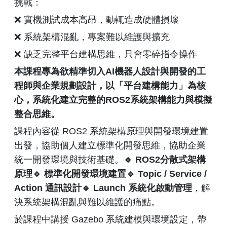
挑戰：
❌ 實機測試成本高昂，動輒造成硬體損壞
❌ 系統架構混亂，專案難以維護與擴充
❌ 缺乏完整平台建構思維，只會零碎指令操作
本課程專為欲精準切入
AI
機器人設計與開發的工
程師與企業規劃設計，以「平台建構能力」為核
心，系統化建立完整的
ROS2
系統架構能力與模擬
整合思維。
課程內容從 ROS2 系統架構原理與開發環境建置
出發，協助個人建立標準化開發思維，協助企業
統一開發環境與技術基礎。
🔹
ROS2
分散式架構
原理
🔹
標準化開發環境建置
🔹
Topic / Service /
Action
通訊設計
🔹
Launch
系統化啟動管理
，解
決系統架構混亂與難以維護的痛點。
於課程中講授 Gazebo 系統建模與環境設定，帶