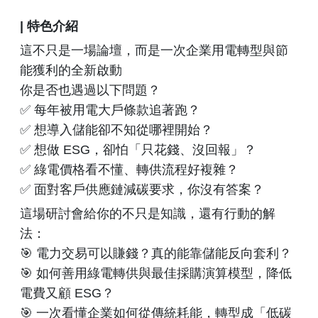
| 特色介紹
這不只是一場論壇，而是一次企業用電轉型與節
能獲利的全新啟動
你是否也遇過以下問題？
✅ 每年被用電大戶條款追著跑？
✅ 想導入儲能卻不知從哪裡開始？
✅ 想做 ESG，卻怕「只花錢、沒回報」？
✅ 綠電價格看不懂、轉供流程好複雜？
✅ 面對客戶供應鏈減碳要求，你沒有答案？
這場研討會給你的不只是知識，還有行動的解
法：
🎯 電力交易可以賺錢？真的能靠儲能反向套利？
🎯 如何善用綠電轉供與最佳採購演算模型，降低
電費又顧 ESG？
🎯 一次看懂企業如何從傳統耗能，轉型成「低碳