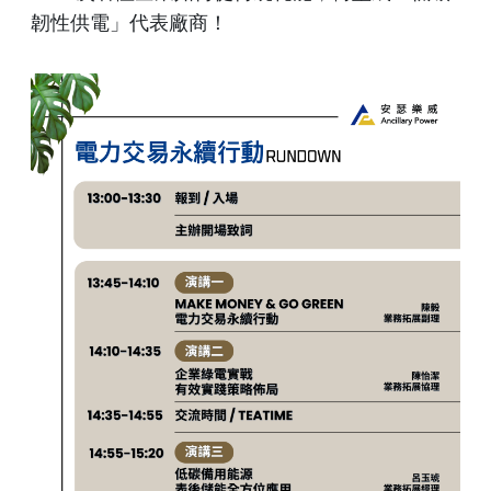
韌性供電」代表廠商！