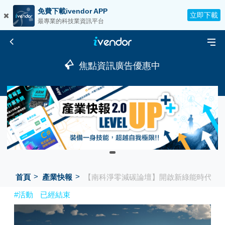
免費下載ivendor APP
立即下載
最專業的科技業資訊平台
焦點資訊廣告優惠中
首頁
產業快報
【南科淨零減碳論壇】開啟新綠能時代
#活動
已經結束