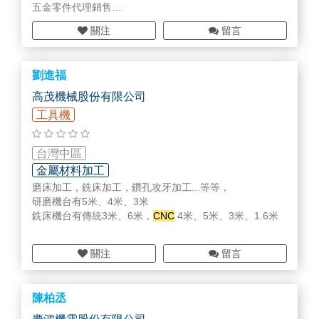
五金零件代理銷售
傳動元件維修校正
關注
留言
機台繪圖設計開發
劉進福
高茂機械股份有限公司
工具機
台灣中區
金屬材料加工
磨床加工，銑床加工，鑽孔攻牙加工...等等，
研磨機台有5米、4米、3米
銑床機台有傳統3米、6米，
CNC
4米、5米、3米、1.6米
關注
留言
陳柏丞