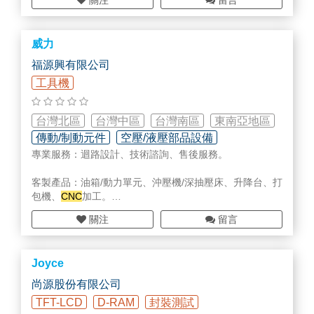
關注
留言
致力於攝影機、主機及各類周邊商品批發、專業配置架
設、各類機台維修及完善的售後服務。
廠務各式防鏽工程 各種特殊塗料塗裝、金屬防鏽系統、濕
威力
式噴砂高壓水銑、防鏽除鏽工程承包。
福源興有限公司
工具機
台灣北區
台灣中區
台灣南區
東南亞地區
傳動/制動元件
空壓/液壓部品設備
專業服務：迴路設計、技術諮詢、售後服務。
專用機設計研發/設備改造
客製產品：油箱/動力單元、沖壓機/深抽壓床、升降台、打
包機、
CNC
加工。
關注
留言
液壓產品：柱塞泵、葉片泵、齒輪泵、疊加閥、壓力控制
閥、方向控制閥、車輛控制閥/多路手動閥、流量控制閥、
比例閥、插式閥、昇降閥、油壓缸、感應馬達、壓力開
Joyce
關、冷卻器、濾油網等其他配件。
尚源股份有限公司
Expert Service: Circuit Design, Technical Consulting, Aft
TFT-LCD
D-RAM
封裝測試
er-Sales Service.