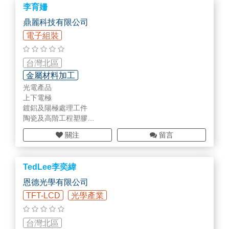
李育姍
 18台
CNC
車. 銑加工機台
 機電整合自動化設備組裝
鼎麗科技有限公司
 彈性且有競爭力的16Hr工時
電子組裝
 30年以上精密加工經驗
 1天內提供報價
============================================
台灣北區
=======================
金屬材料加工
加工材料種類：
光電產品
 金屬材料加工製造範圍涵蓋：鐵、鋼、不銹鋼材等
上下電極
 非鐵金屬加工如：鋁合金、銅合金等
鍍鋁及陽極處理工件
 非金屬材料加工製造則涵蓋：石墨(Graphite)、石英(Qu
陶瓷及高階工程塑膠
artz)、工程塑膠(Teflon、Peek、PVDF、VESPEL)等
金屬製品
關注
留言
電路板維修
半導體產品
TedLee李奕緯
上下電極板
高階工程塑膠
恩德光學有限公司
Particle improve
TFT-LCD
光學產業
半導體設備教育訓練
電路板維修
R.F. SYSTER
台灣北區