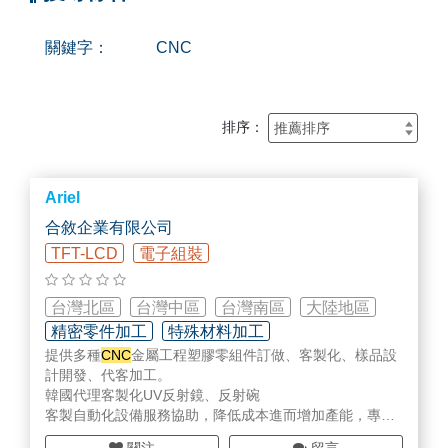
關鍵字：
CNC
排序：
Ariel
合敘企業有限公司
TFT-LCD
電子組裝
台灣北區
台灣中區
台灣南區
大陸地區
精密零件加工
特殊材料加工
提供多種
CNC
金屬工程塑膠零組件訂做、客製化、樣品設
光感部品/元件/耗材
計開發、代客加工。
韓國代理客製化UV反射鏡、反射碗
客製自動化設備服務協助，降低成本進而增加產能，專業
施工及整體規劃給客戶最快速及最優化之整廠設計。