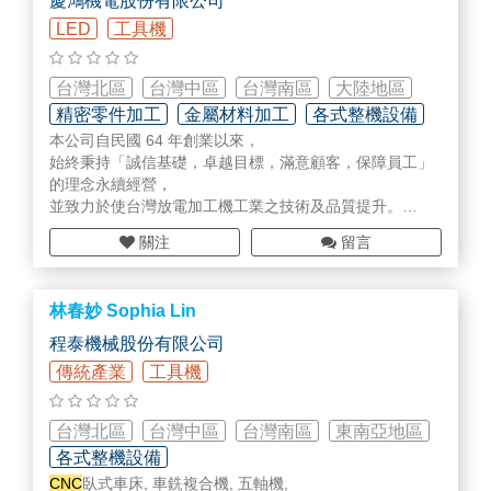
慶鴻機電股份有限公司
LED
工具機
台灣北區
台灣中區
台灣南區
大陸地區
精密零件加工
金屬材料加工
各式整機設備
本公司自民國 64 年創業以來，
始終秉持「誠信基礎，卓越目標，滿意顧客，保障員工」
的理念永續經營，
並致力於使台灣放電加工機工業之技術及品質提升。
數十年的歲月「慶鴻」累積了優秀的人才和精湛的技術，
關注
留言
在全員共同努力經營下，
我們提供給顧客高效能放電加工機和完善售後服務的保
証；
林春妙 Sophia Lin
今後我們要更努力並以更高毅力，
製造更精密的
CNC
放電加工機、
CNC
線切割機、
CNC
高
程泰機械股份有限公司
速龍門雕銑機及
傳統產業
工具機
CNC
鑽孔攻牙機等行銷國際市場。
台灣北區
台灣中區
台灣南區
東南亞地區
各式整機設備
CNC
臥式車床, 車銑複合機, 五軸機,