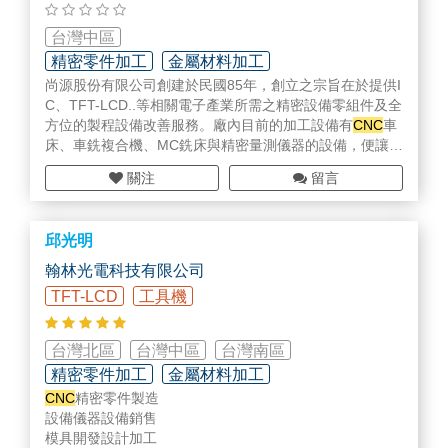
Customized Products: Hydraulic Power Unit / Oil Tank, H
台灣中區
ydraulic Press / Deep Drawing Hydraulic Press, Lift Platf
精密零件加工
金屬材料加工
orm, Automatic Baling Machine,
CNC
Processing.
尚源股份有限公司創建於民國85年，創立之宗旨在於提供I
無塵室設備/用具/耗材
C、TFT-LCD..等相關電子產業所需之精密設備零組件及全
Hydraulic Products: Piston Pump, Vane Pump, Gear Pu
方位的製程設備改善服務。廠內目前的加工設備有
CNC
車
mp, Modular Valve, Pressure Control Valve, Directional
床、車銑複合機、MC銑床與精密量測儀器的設備，便讓我
Control Valve, Mobile Valve (Monoblock Valve, Sectional
們的產品與服務能滿足高科技產業的需求，本公司並已於
Valve), Flow Control Valve, Proportional Electric-Hydrauli
關注
留言
民國89年通過ISO9001:1994國際品質系統認證，持續於
c Valve, Cartridge Valve, Lift Valve, Hydraulic Cylinder, In
民國99年通過ISO9001:2008國際品質系統認證，目的在
duction Motor, Pressure Switch, Heat Exchanger, Filter,
建立完善的品質管理提供顧客更好的附加價值與服務，且
Accessories, etc.
邱光明
秉持滿足顧客需求之目標，已獲得歐洲、美國、日本、新
加坡中國大陸與先進機台設備製造商的肯定。現階段主要
翰林光電科技有限公司
以生產製造設備耗材零件為主，專精製造各種高級工程塑
TFT-LCD
工具機
膠零件，並代理杜邦 Vespel Polyimide、 KAYDON Bearin
g..等半導體相關製程使用之關鍵性材料及配件。
台灣北區
台灣中區
台灣南區
精密零件加工
金屬材料加工
CNC
精密零件製造
專用機設計研發/設備改造
設備儀器設備銷售
模具開發設計加工