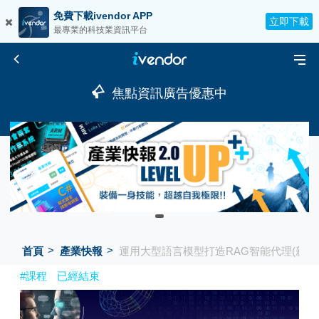
免費下載ivendor APP
立即下載
最專業的科技業資訊平台
焦點資訊廣告優惠中
首頁
產業快報
運用大型語言模型打造RAG智能代理(新竹
#課程
已經結束