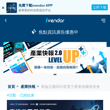
免費下載ivendor APP
立即下載
最專業的科技業資訊平台
焦點資訊廣告優惠中
首頁
產業快報
東協五國與印度電子產業地圖發表會
#活動
已經結束