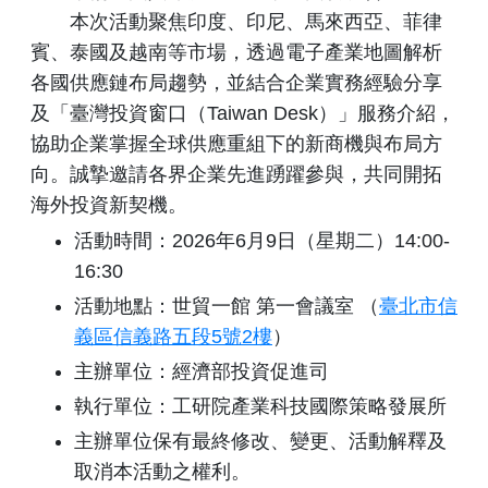
本次活動聚焦印度、印尼、馬來西亞、菲律
賓、泰國及越南等市場，透過電子產業地圖解析
各國供應鏈布局趨勢，並結合企業實務經驗分享
及「臺灣投資窗口（Taiwan Desk）」服務介紹，
協助企業掌握全球供應重組下的新商機與布局方
向。誠摯邀請各界企業先進踴躍參與，共同開拓
海外投資新契機。
活動時間：2026年6月9日（星期二）14:00-
16:30
活動地點：世貿一館 第一會議室 （
臺北市信
義區信義路五段5號2樓
）
主辦單位：經濟部投資促進司
執行單位：工研院產業科技國際策略發展所
主辦單位保有最終修改、變更、活動解釋及
取消本活動之權利。