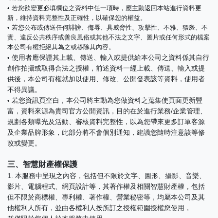
•
若您欲變更必填欄位之資料中任一項時，應主動返回本站進行資料更
新，維持資料完整性及正確性，以確保您的權益。
• 若您公布或傳送任何誹謗、侮辱、具威脅性、攻擊性、不雅、猥褻、不
實、違反公共秩序或善良風俗或其他不法之文字、圖片或任何形式的檔案
本公司有權拒絕其為之或移除其內容。
使用者應保證其上載、傳送、輸入或提供給本公司之資料係其自行
•
創作拍攝或取得合法之授權，前述資料一經上載、傳送、輸入或提
供後，本公司有權就加以使用、修改、公開發表該等資料，使用者
不得異議。
若您資訊頁空白，本公司將主動為您做資料之蒐集使頁面更新豐
•
富，資料來源為貴司官方公開資訊，目的在於進行業務/企業管理、
規劃各類曝光及活動、審核資料完整性，以為您帶來更多訂單客源
及企業品牌形象，此部分將不會個別通知，建議您隨時注意該等修
改或變更。
三、智慧財產權保護
1. 本服務中呈現之內容，包括但不限於文字、圖形、攝影、音樂、
影片、電腦程式、網頁設計等，其著作權及相關智慧財產權，包括
但不限於商標權、專利權、著作權、營業秘密等，均屬本公司及其
他權利人所有，並由各權利人按所訂之授權範圍授權您使用，