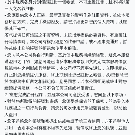
於本服務各身分別僅能註冊一個帳號，不可重覆註冊，且不得以第
•
三人之名義註冊。
您應提供您本人正確、最新及完整的資料作為註冊資料，並依本服
•
務所訂方式，完成手機認證及。請您持續更新您的個人資料，以確
保其正確性。
若您提供任何錯誤之不實資料、未按指示提供必要資料、有重覆註
冊等情事時，本公司有權拒絕您的註冊申請，或不經事先通知，暫
停或終止您的帳號並拒絕您使用本服務。
您同意本公司得自行判斷，基於使本服務得繼續經營、避免本服務
•
遭濫用之目的，如您可能已違反本服務條款明文約定或本服務條款
規範精神之判斷或具體情事，本公司得不經事先通知，立即拒絕或
終止對您繼續提供服務、終止或刪除您已註冊之帳號，及/或刪除您
於本服務中所留之相關紀錄。您另同意，若本公司拒絕或終止對您
繼續提供服務，本公司不負任何賠償或補償責任。
2. 當您完成註冊程序，並經本公司同意接受後，您同意以下事項：
對於您所取得的帳號和密碼，您須妥善保管並予保密，並為登入本
•
服務後之一切行為負責。請您於每次使用完畢後確實登出，以防他
人盜用。
您不得將您的帳號和密碼出借或轉讓予第三者使用，亦不得與他人
•
共用，否則本公司有權不經事先通知，暫停或終止您的帳號，並拒
絕您使用本服務。