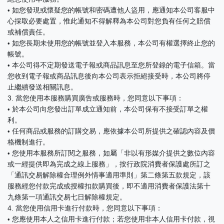
如您發現或懷疑您的帳號和密碼遭他人盜用，應通知本公司客服中
•
心採取必要處置，惟此通知不得解釋為本公司對您負有任何之賠償
或補償責任。​
如您長期未使用您的帳號並登入本服務，本公司有權選擇終止您的
•
帳號。
本公司得不定期發送電子報或商品訊息至您所登錄的電子信箱。當
•
您收到電子報或商品訊息後向本公司表示拒絕接受時，本公司將停
止繼續發送相關訊息。
3. 當您使用本服務購買廣告或服務時，您同意以下事項：
於本公司向您發出訂單成立通知前，本公司保有不接受訂單之權
•
利。
任何商品或服務的訂購交易，應依據本公司所提供之確認內容及價
•
格機制進行。
您使用本服務所訂閱之服務，如屬「非以有形媒介提供之數位內容
•
或一經提供即為完成之線上服務」，按行政院消費者保護處所訂之
「通訊交易解除權合理例外情事適用準則」第二條第五款規定，該
服務經您付款完成或授權扣款購買後，即不適用消費者保護法第十
九條第一項通訊交易七日解除權規定。
4. 當您使用信用卡進行付款時，您同意以下事項：
您應使用本人之信用卡進行付款；若您使用非本人信用卡付款，視
•