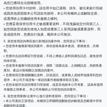
為您已獲得合法授權使用。
您使用信用卡付款時，該信用卡如已過期、掛失、被往來銀行拒絕
•
或因其他原因致本公司請款失敗時，本公司有權終止或解除交易，
或選擇終止您繼續使用本服務之權利。
您應妥善保管信用卡之敏感重要資料，不得洩漏或交付與第三人，
•
如您因故意或過失使他人知悉或遭第三人冒用該敏感重要資料，而
造成損失時，您應自行負責，概與本公司無涉。
5.
當您使用諮詢專區進行新增諮詢案件時，您同意以下事項：
• 您使用本服務新增諮詢案件，身份資格為基本會員、業務會員，共兩
類。
•
您應符合諮詢專區刊登規範，不得上傳個人資料與廣告訊息，避免使用
特殊符號。
• 您使用本服務刊登諮詢案件，僅限「採購洽談」之相關訊息，與銷售產
業別、產品分類相關之採購諮詢案件。
• 您應填寫完整相關欄位資料，詳述資訊，使業務人員精準地搜尋到您的
需求，本公司不保證每一筆諮詢案件都能獲得留言互動。
• 若您未能符合諮詢專區刊登規範，或是其他經本公司考量， 認為有濫用
本服務之情事者， 本公司有權終止刊登您的諮詢案件。
6.
當您使用業務/企業中心進行資料更新時，您同意以下事項：
• 本公司基於正當理由，有權得立即關閉或刪除您的帳號及您帳號中所有
相關資料及檔案。​