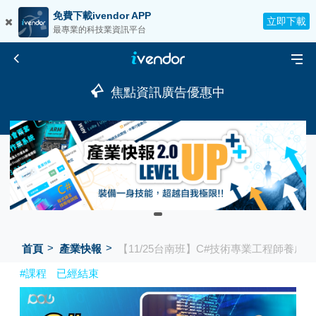
免費下載ivendor APP
立即下載
最專業的科技業資訊平台
焦點資訊廣告優惠中
首頁
產業快報
【11/25台南班】C#技術專業工程師養
#課程
已經結束