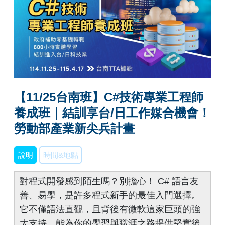
【11/25台南班】C#技術專業工程師
養成班｜結訓享台/日工作媒合機會！
勞動部產業新尖兵計畫
說明
時間&地點
對程式開發感到陌生嗎？別擔心！ C# 語言友
善、易學，是許多程式新手的最佳入門選擇。
它不僅語法直觀，且背後有微軟這家巨頭的強
大支持，能為你的學習與職涯之路提供堅實後