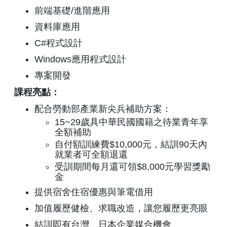
前端基礎/進階應用
資料庫應用
C#程式設計
Windows應用程式設計
專案開發
課程亮點：
配合勞動部產業新尖兵補助方案：
15~29歲具中華民國國籍之待業青年享
全額補助
自付額訓練費$10,000元，結訓90天內
就業者可全額退還
受訓期間每月還可領$8,000元學習獎勵
金
提供宿舍住宿優惠與筆電借用
加值履歷健檢、求職改造，讓您履歷更亮眼
結訓即有台灣、日本企業媒合機會