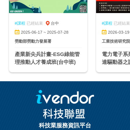
#課程
已經結束
台中
#課程
已經結束
2025-06-17 ~ 2025-07-28
2026-03-19
勞動部勞動力發展署
工業技術研究
產業新尖兵計畫-ESG綠能管
電力電子系
理推動人才養成班(台中班)
達驅動器之
理講解、模
科技業服務資訊平台