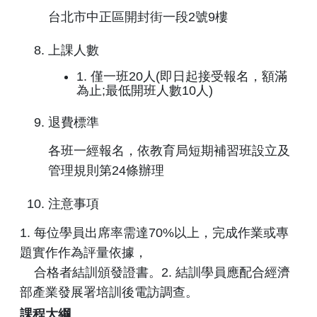
台北市中正區開封街一段2號9樓
上課人數
1. 僅一班20人(即日起接受報名，額滿
為止;最低開班人數10人)
退費標準
各班一經報名，依教育局短期補習班設立及
管理規則第24條辦理
注意事項
1. 每位學員出席率需達70%以上，完成作業或專
題實作作為評量依據，
合格者結訓頒發證書。
2. 結訓學員應配合經濟
部產業發展署培訓後電訪調查。
課程大綱