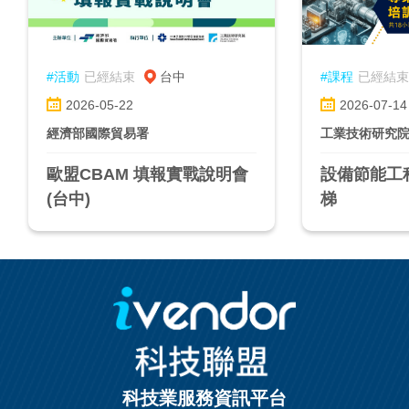
#活動
已經結束
台中
#課程
已經結束
2026-05-22
2026-07-14
經濟部國際貿易署
工業技術研究院
歐盟CBAM 填報實戰說明會
設備節能工
(台中)
梯
科技業服務資訊平台