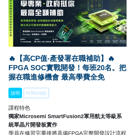
🔥【高CP值-產發署在職補助】🔥
FPGA SOC實戰開發！每班20名。把
握在職進修機會 最高學費全免
說明
時間&地點
課程特色
獨家Microsemi SmartFusion2軍用航太等級系
統單晶片開發板實作
學員在修習完畢後將具備FPGA完整開發設計流程