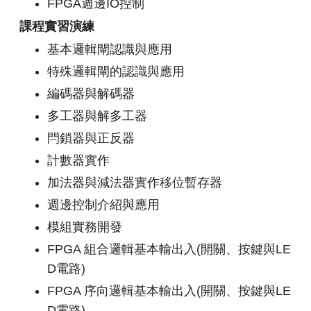
FPGA週邊IO控制
課程實習演練
基本邏輯閘認識與應用
特殊邏輯閘的認識與應用
編碼器與解碼器
多工器與解多工器
閂鎖器與正反器
計數器實作
加法器與減法器實作移位暫存器
週邊控制介紹與應用
模組實務開發
FPGA 組合邏輯基本輸出入(開關、按鍵與LE
D電路)
FPGA 序向邏輯基本輸出入(開關、按鍵與LE
D電路)