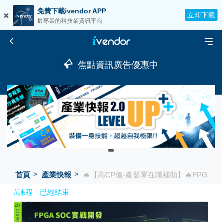
免費下載ivendor APP
立即下載
最專業的科技業資訊平台
焦點資訊廣告優惠中
首頁
產業快報
🔥【高CP值-產發署在職補助】🔥FPGA
#課程
已經結束