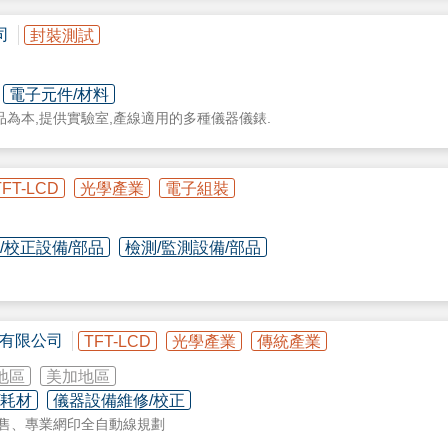
司
封裝測試
電子元件/材料
為本,提供實驗室,產線適用的多種儀器儀錶.
TFT-LCD
光學產業
電子組裝
/校正設備/部品
檢測/監測設備/部品
==
有限公司
TFT-LCD
光學產業
傳統產業
地區
美加地區
/耗材
儀器設備維修/校正
銷售、專業網印全自動線規劃