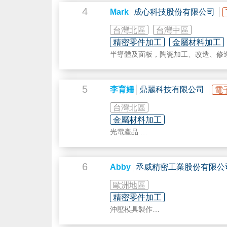
上下
電極
新品、翻修
4
Mark
成心科技股份有限公司
電控類、閥件、RPS、Chiller維修
陽極處理
台灣北區
台灣中區
精密零件加工
金屬材料加工
半導體及面板，陶瓷加工、改造、修
電控類設備、閥件及RPSC維修。
金屬類加工、機台改造
半導體Heater、CCW、上下
電極
5
李育姍
鼎麗科技有限公司
電
台灣北區
金屬材料加工
光電產品
上下
電極
鍍鋁及陽極處理工件
陶瓷及高階工程塑膠
6
Abby
丞威精密工業股份有限公
金屬製品
電路板維修
歐洲地區
精密零件加工
半導體產品
沖壓模具製作
上下
電極
板
塑膠射出模具製作
高階工程塑膠