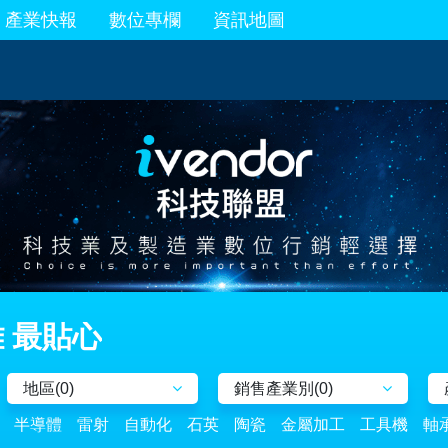
產業快報
數位專欄
資訊地圖
 最貼心
地區(
0
)
銷售產業別(
0
)
半導體
雷射
自動化
石英
陶瓷
金屬加工
工具機
軸