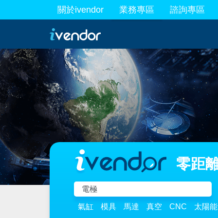
關於ivendor
業務專區
諮詢專區
最新業務
零距離
氣缸
模具
馬達
真空
CNC
太陽能