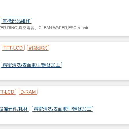
電機部品維修
ER RING,真空電容、CLEAN WAFER,ESC-repair
TFT-LCD
封裝測試
精密清洗/表面處理/翻修加工
耗材、CCW、Heater、上下
電極
FT-LCD
D-RAM
卻設備元件/耗材
精密清洗/表面處理/翻修加工
、石英耗材客製化服務