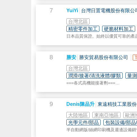
模具零件,
電極
, 治具加工
Particle improve
7
半導體設備教育訓練
YuiYi
台灣日置電機股份有限公
電路板維修
台灣北區
R.F. SYSTER
精密零件加工
硬脆材料加工
日本品質保證。始終以優質可靠的產品
8
勝安
勝安貿易股份有限公司
台灣北區
潤滑/接著/清洗液體/膠類
量測
===各式高機能接著劑===
UV膠、環氧樹脂、厭氧膠、矽膠
點膠設備、點膠元件、UV固化設備
===自動化品質管理數據化檢測設備=
9
Denis陳品升
東遠精技工業股份
UV膠固化程度檢測設備
表面改質程度檢測設備
大陸地區
東南亞地區
歐洲
光學元件/部品
包裝設備/部品
半自動網版/絲網印刷機及週邊設備