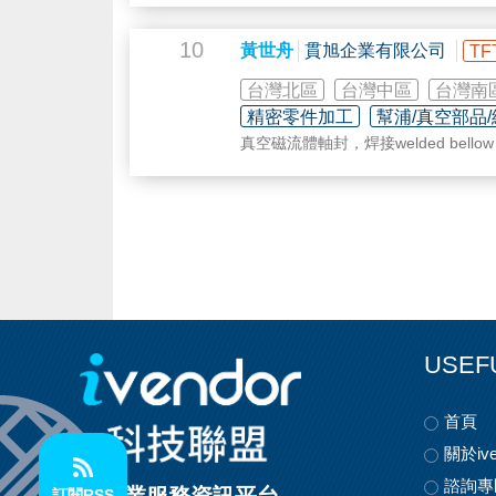
10
黃世舟
貫旭企業有限公司
TF
台灣北區
台灣中區
台灣南
精密零件加工
幫浦/真空部品
真空磁流體軸封，焊接welded bello
USEF
首頁
關於ive
諮詢專
訂閱RSS