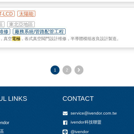
T-LCD
太陽能
區
東北亞地區
/維修
廠務系統/管路配管工程
w，真空
電極
，各式真空閥門設計维修，半導體模组改良設計製造。
1
2
UL LINKS
CONTACT
service@ivendor.com.tw
ivendor科技聯盟
ndor
區
@ivendor