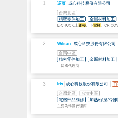
1
馮薇
成心科技股份有限公司
台灣北區
精密零件加工
金屬材料加工
E-CHUCK,上
電極
、下
電極
、CR COV
2
Wilson
成心科技股份有限公司
台灣中區
精密零件加工
金屬材料加工
—韓國代理商—
-銷售-
陶瓷加工&改造&清洗、Silicon、石英
-維修-
3
Iris
成心科技股份有限公司
T
閥件、電控、Chiller、RPS
台灣北區
台灣中區
電機部品維修
加熱/保溫/冷
主要為韓國代理商
陶瓷(ceramic)加工件、Silicon
Heater 新品、翻修