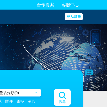
合作提案
客服中心
登入/註冊
產品分類(
0
)
承
閥件
電極
濾心
搜尋