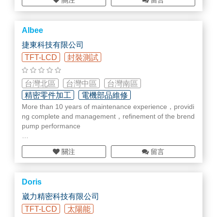
關注
留言
件等精密加
材料 - 可供應一般／高階／ESD工程塑料，不鏽鋼 (奧氏體
系列)、鈦合金等等，或依客戶提供料件代工。
Albee
擁有研發與製作團隊，豐厚的技術經驗與能量，站在客戶
需求與成本角度，提供全方位的專業服務！
捷東科技有限公司
TFT-LCD
封裝測試
台灣北區
台灣中區
台灣南區
精密零件加工
電機部品維修
More than 10 years of maintenance experience，providi
幫浦/真空部品/維修
ng complete and management，refinement of the brend
pump performance
Good maintenance technology team
關注
留言
Maintenance test center
Good service quality
Technical support
Doris
Problem
崴力精密科技有限公司
1.專業維修真空PUMP維修及買賣
TFT-LCD
太陽能