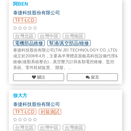
阿BEN
元化之維修服務
2015年 代理韓國維修商在半導體設備零組件、ETCH ESC
泰捷科技股份有限公司
維修及買賣業務
TFT-LCD
2019年 成立監控系統及電子級抗菌濾芯的代理業務，擴大
半導體及面板產業的服務項目
台灣北區
台灣中區
台灣南區
電機部品維修
幫浦/真空部品/維修
泰捷科技股份有限公司(TAI JEI TECHNOLOGY CO.,LTD)
其他(未分類)
成立於2008年4月，主要為半導體及面板高科技設備代理&
維修(後勤系統整合)，真空壓力計與各類電控維修、監控
系統、零件耗材販賣、 開發。
本公司是擁有豐富維修技術團隊所共同創立，團隊成員來
關注
留言
自各大原廠專業維修技術專才，專精於維修各類電控產品
及各式MKS gauge真空壓力計，比照原廠檢測方式，維修
良率高，維修實績涵蓋台灣各半導體廠、TFTLCD 面板及
徐大方
光電廠客戶。
秉持專業的態度與紀律，堅持高績效的服務品質，相信創
泰捷科技股份有限公司
新是永續經營的不二法則，建立真誠的企業文化，發揮團
TFT-LCD
封裝測試
隊合作的價值，堅持高績效的服務品質，終身學習，勇於
挑戰。
台灣北區
台灣中區
台灣南區