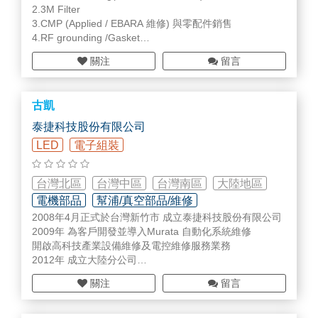
2.3M Filter
3.CMP (Applied / EBARA 維修) 與零配件銷售
4.RF grounding /Gasket
5.Driver /
PCB
repair
關注
留言
6.Ceramic
7.塑膠材料加工
古凱
泰捷科技股份有限公司
LED
電子組裝
台灣北區
台灣中區
台灣南區
大陸地區
電機部品
幫浦/真空部品/維修
2008年4月正式於台灣新竹市 成立泰捷科技股份有限公司
檢測/監測設備/部品
2009年 為客戶開發並導入Murata 自動化系統維修
開啟高科技產業設備維修及電控維修服務業務
2012年 成立大陸分公司
負責半導體與面板業設備零組件維修及真空pump維修業務
關注
留言
2013年 設立關鍵零件及設備耗材代理業務
同年取得各式工業燈及光纖線材的代理
2014年 成立MKS gauge 真空壓力計維修生產線、發展多