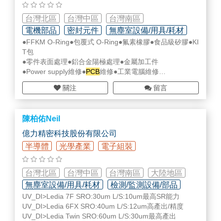
2.電控及電路，控制器，P/S維修及改善
台灣北區
台灣中區
台灣南區
3.電子加工零件
電機部品
密封元件
無塵室設備/用具/耗材
●FFKM O-Ring●包覆式 O-Ring●氟素橡膠●食品級矽膠●KI
4.機構改造及設計
T包
●零件表面處理●鋁合金陽極處理●金屬加工件
●Power supply維修●
PCB
維修●工業電腦維修
●電控產品、停產品協尋
關注
留言
http://wpweipower.com/
陳柏佑Neil
億力精密科技股份有限公司
半導體
光學產業
電子組裝
台灣北區
台灣中區
台灣南區
大陸地區
無塵室設備/用具/耗材
檢測/監測設備/部品
UV_DI>Ledia 7F SRO:30um L/S:10um最高SR能力
各式整機設備
UV_DI>Ledia 6FX SRO:40um L/S:12um高產出/精度
UV_DI>Ledia Twin SRO:60um L/S:30um最高產出