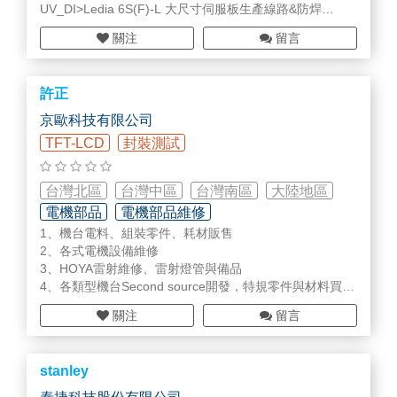
UV_DI>Ledia 6S(F)-L 大尺寸伺服板生產線路&防焊
LVH>MIYABI 7-X:20um雷鑽後/樹塞後孔檢查機AOI
關注
留言
AOI&LVH>MIYABI 7-S(B):30(60)um雷鑽/樹塞/內外層系列
AVI>FP-9200F/S 全彩HDI業界最高產出成品外觀檢查
INDASK
PCB
單/雙桌面多噴頭最高產出字符2D噴印機
許正
INDASK F
PCB
單/雙桌面多噴頭最高產出字符噴印機
INDASK 金屬抗蝕刻噴印機(可客製化尺寸)
京歐科技有限公司
AMO-CTS數位絲網印刷製版機(405_LDI直接曝光機)
TFT-LCD
封裝測試
PCB
& F
PCB
的 LDI & DI 提供專業解決方案
台灣北區
台灣中區
台灣南區
大陸地區
電機部品
電機部品維修
1、機台電料、組裝零件、耗材販售
無塵室設備/用具/耗材
2、各式電機設備維修
3、HOYA雷射維修、雷射燈管與備品
4、各類型機台Second source開發，特規零件與材料買賣
5、金屬、塑膠材料加工
關注
留言
6、AOI檢查機、Repair修補機研磨帶與耗材
7 、客製化PC軟體設計
8 、AI智能預警系統(PC套裝&手持式Pump管理系統）
stanley
詳細內容請來信詢問jenghsu@jing-o.com.tw
0988103455