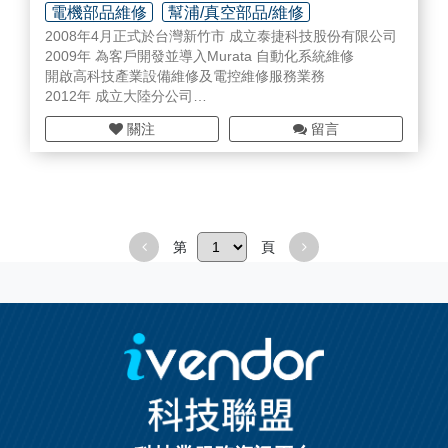
電機部品維修
幫浦/真空部品/維修
2008年4月正式於台灣新竹市 成立泰捷科技股份有限公司
線/管周邊材料
2009年 為客戶開發並導入Murata 自動化系統維修
開啟高科技產業設備維修及電控維修服務業務
2012年 成立大陸分公司
負責半導體與面板業設備零組件維修及真空pump維修業務
關注
留言
2013年 設立關鍵零件及設備耗材代理業務
同年取得各式工業燈及光纖線材的代理
2014年 成立MKS gauge 真空壓力計維修生產線、發展多
元化之維修服務
2015年 代理韓國維修商在半導體設備零組件、ETCH ESC
維修及買賣業務
第
頁
2019年 成立監控系統及電子級抗菌濾芯的代理業務，擴大
半導體及面板產業的服務項目