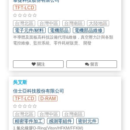
泰捷科技股份有限公司
TFT-LCD
台灣北區
台灣中區
台灣南區
大陸地區
電子元件/材料
電機部品
電機部品維修
半導體及面板高科技設備代理&維修，真空壓力計與各類
電控維修、監控系統、零件耗材販賣、 開發
關注
留言
吳艾斯
佳士亞科技股份有限公司
TFT-LCD
D-RAM
台灣北區
台灣中區
台灣南區
精密零件加工
感測零組件
密封元件
1.氟化橡膠O-Ring(Viton/HFKM/FFKM)