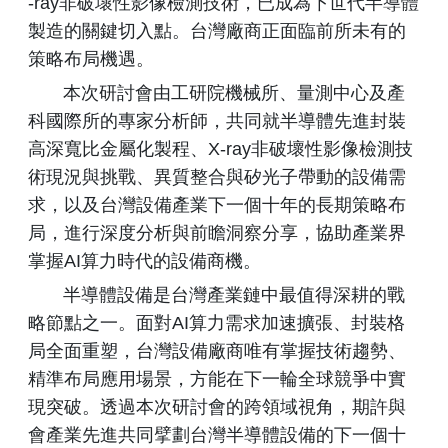
-ray非破壞性影像檢測技術，已成為下世代半導體
製造的關鍵切入點。台灣廠商正面臨前所未有的
策略布局機遇。
本次研討會由工研院機械所、量測中心及產
科國際所的專家分析師，共同就半導體先進封裝
高深寬比金屬化製程、X-ray非破壞性影像檢測技
術現況與挑戰、異質整合與矽光子帶動的設備需
求，以及台灣設備產業下一個十年的長期策略布
局，進行深度分析與前瞻洞察分享，協助產業界
掌握AI算力時代的設備商機。
半導體設備是台灣產業鏈中最值得深耕的戰
略節點之一。面對AI算力需求加速擴張、封裝格
局全面重塑，台灣設備廠商唯有掌握技術趨勢、
精準布局應用場景，方能在下一輪全球競爭中實
現突破。透過本次研討會的跨領域視角，期許與
會產業先進共同擘劃台灣半導體設備的下一個十