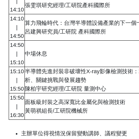
|
張雯琪研究經理/工研院產科國際所
14:10
14:10
算力飛輪時代：台灣半導體設備產業的下一個
|
呂建興研究員/工研院 產科國際所
14:50
14:50
|
中場休息
15:10
15:10
半導體先進封裝非破壞性X-ray影像檢測技術
|
析、關鍵挑戰與發展趨勢
15:50
陳柏宇研究經理/工研院 量測中心
15:50
面板級封裝之高深寬比金屬化與檢測技術
|
黃萌祺組長/工研院機械所
16:30
主辦單位得視情況保留變動講師、議程變更