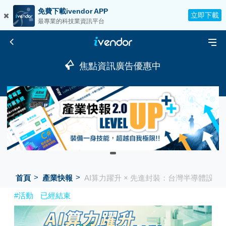
免費下載ivendor APP
立即下載
最專業的科技業資訊平台
焦點資訊廣告優惠中
首頁
產業快報
AI算力躍升 × 先進封裝：台灣半導體設
#活動
已經結束