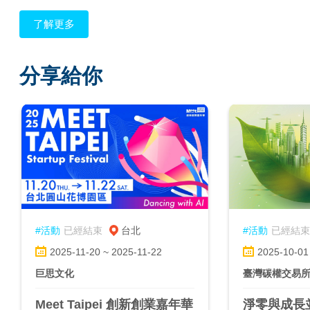
了解更多
分享給你
#活動
已經結束
台北
#活動
已經結束
2025-11-20 ~ 2025-11-22
2025-10-01
巨思文化
Meet Taipei 創新創業嘉年華
淨零與成長