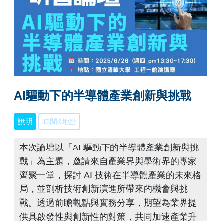
AI驅動下的半導體產業創新與挑戰
說明
時間&地點
本次論壇以「AI 驅動下的半導體產業創新與挑
戰」為主題，邀請來自產業界與學術界的專家
齊聚一堂，探討 AI 技術在半導體產業的未來格
局，並剖析技術創新演進所帶來的機會與挑
戰。透過前瞻觀點與實務分享，期望為業界提
供具啟發性與創新性的對策，共同加速產業升