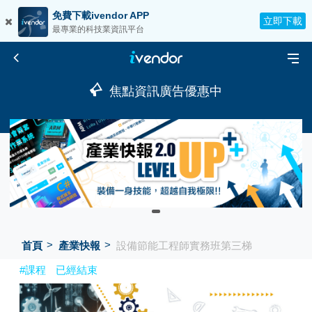
免費下載ivendor APP
立即下載
最專業的科技業資訊平台
焦點資訊廣告優惠中
首頁
產業快報
設備節能工程師實務班第三梯
#課程
已經結束