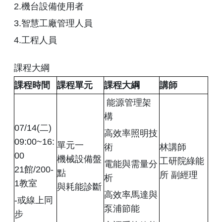
2.機台設備使用者
3.智慧工廠管理人員
4.工程人員
課程大綱
課程時間
課程單元
課程大綱
講師
 能源管理架
構
07/14(二)
高效率照明技
09:00~16:
單元一
術
林講師
00
機械設備盤
工研院綠能
電能與需量分
21館/200-
點
所 副經理
析
1教室
與耗能診斷
高效率馬達與
-或線上同
泵浦節能
步