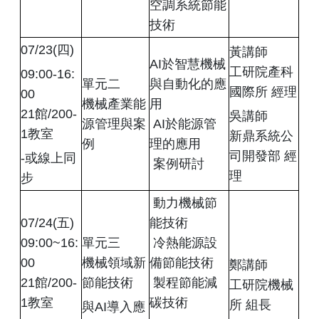
空調系統節能
技術
07/23(四)
黃講師
AI於智慧機械
工研院產科
09:00-16:
單元二
與自動化的應
國際所 經理
00
機械產業能
用
21館/200-
吳講師
源管理與案
 AI於能源管
1教室
新鼎系統公
例
理的應用
司開發部 經
-或線上同
 案例研討
理
步
 動力機械節
07/24(五)
能技術
09:00~16:
單元三
 冷熱能源設
00
機械領域新
備節能技術
鄭講師
21館/200-
節能技術
 製程節能減
工研院機械
1教室
碳技術
所 組長
與AI導入應