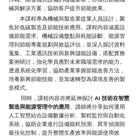
械與解決方案，協助客戶提升節能效果。
本課程專為機械與製造業從業人員設計，聚
焦於低碳製造及節能技術應用。課程內容涵蓋設
備節能需求、機械設備盤點與耗能診斷、能源管
理到節能專案規劃與效益評估，並深入探討資料
蒐集、工業通訊技術與新興儲能設備，搭配實務
案例研討，強化學員應對未來職場需求的能力。
透過系統化學習，協助產業掌握節能改善方法，
培養新興節能技能，並加速轉型為環境友善的製
造模式。
同時，課程內容亦將延伸探討
AI 技術在智慧
製造與能源管理中的應用
。講師將分享如何運用
人工智慧結合設備數據分析、製程監控與自動化
系統，協助企業進行設備能耗預測、異常偵測與
最佳化控制，提升整體生產效率與能源使用效