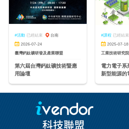
#活動
已經結束
台南
#課程
已經結束
2026-07-24
2025-07-18
臺灣鈣鈦礦研發及產業聯盟
工業技術研究
第六屆台灣鈣鈦礦技術暨應
電力電子系
用論壇
新型能源的