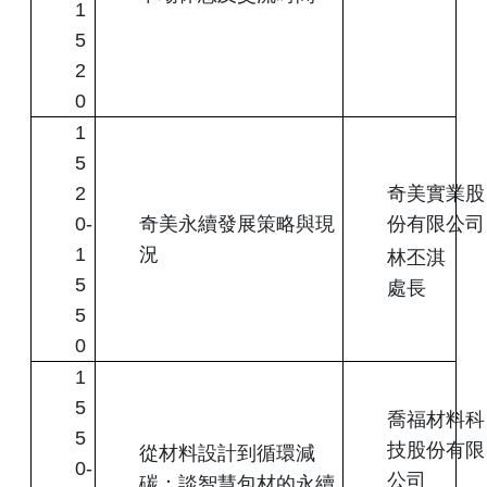
1
5
2
0
1
5
2
奇美實業股
0-
奇美永續發展策略與現
份有限公司
1
況
林丕淇
5
處長
5
0
1
5
喬福材料科
5
技股份有限
從材料設計到循環減
0-
公司
碳：談智慧包材的永續