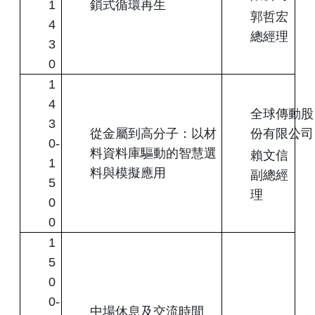
1
鎖式循環再生
郭哲宏
4
總經理
3
0
1
4
全球傳動股
3
從金屬到高分子：以材
份有限公司
0-
料資料庫驅動的智慧選
賴文信
1
料與模擬應用
副總經
5
理
0
0
1
5
0
0-
中場休息及交流時間