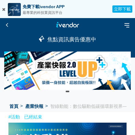
免費下載ivendor APP
立即下載
最專業的科技業資訊平台
焦點資訊廣告優惠中
首頁
產業快報
智綠動能：數位驅動低碳循環新視界—11
#活動
已經結束