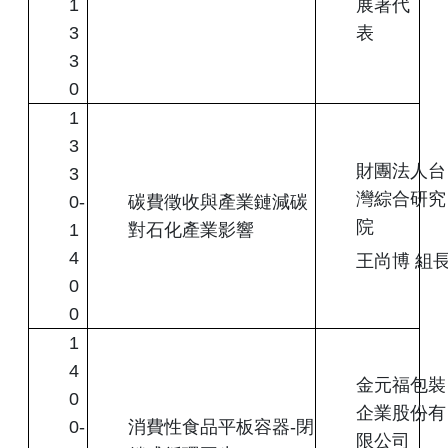
1
展署代
3
表
3
0
1
3
財團法人台
3
灣綜合研究
0-
碳費徵收與產業鏈減碳
院
1
對石化產業影響
4
王尚博 組
0
0
1
4
金元福包裝
0
企業股份有
0-
消費性食品平板容器-閉
限公司