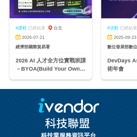
#課程
已經結束
台北
#活動
已經結束
2026-07-21
2025-09-23
經濟部國際貿易署
數位發展部數
2026 AI 人才全方位實戰班課
DevDays A
－BYOA(Build Your Own A
術年會
gent)實戰營
科技業服務資訊平台