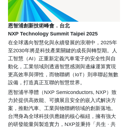
恩智浦創新技術峰會．台北
NXP Technology Summit Taipei 2025
在全球邁向智慧化與永續發展的浪潮中，2025年
至2030年將是科技產業關鍵的成長與轉型期。人
工智慧（AI）正重新定義汽車電子的安全性與自
動化，工業領域則透過智慧感測與邊緣運算實現
更高效率與彈性，而物聯網（IoT）則串聯起無數
設備，打造真正互聯的智慧世界。
恩智浦半導體（NXP Semiconductors, NXP）致
力於提供高效能、可擴展且安全的嵌入式解決方
案，推動汽車、工業與物聯網領域的創新落地。
台灣身為全球科技供應鏈的核心樞紐，擁有強大
的研發能量與製造實力，NXP並秉持「共生 · 共