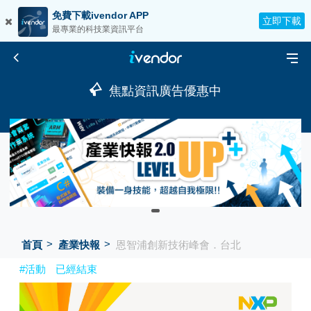
免費下載ivendor APP
立即下載
最專業的科技業資訊平台
焦點資訊廣告優惠中
首頁
產業快報
恩智浦創新技術峰會．台北
#活動
已經結束