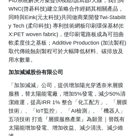
FID系統解決方案提供模組/讀寫器/天線；我們與
WNC(啓碁科技)建立策略合作經銷其相關產品，
同時與Eink(元太科技)共同做商業開發Twi-Stabilit
y Tech (柔印科技) 專利技術網板印刷環保基材(E
X:PET woven fabric)，使印刷電路板成為可扭曲
軟柔度佳之基板；Additive Production (加法製程)
取代傳統蝕刻製程可於大幅降低材料、碳排放及
用水數量。
加加減減股份有限公司
「加加減減」公司，提供增加陽光穿透奈米層膜
服務，替太陽能電廠，增加5%發電，減少50%清
潔維運，提高IRR 1% 整合「化工配方」、「層膜
技術」、「IoT監控」、「AI檢測」、「機器人」
五項技術 打造『層膜服務產業』為願景｜替既有
太陽能增加發電、增加收益、減少清洗、減少維