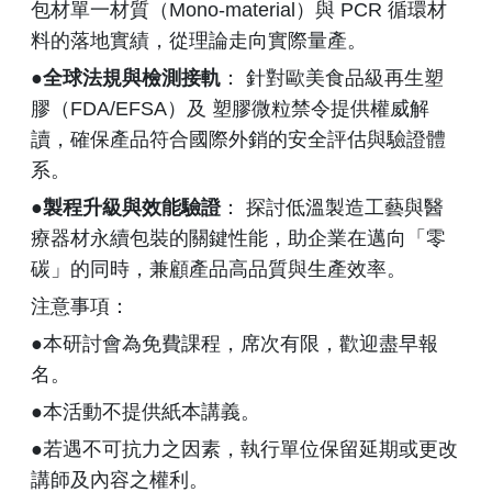
包材單一材質（Mono-material）與 PCR 循環材
料的落地實績，從理論走向實際量產。
●
全球法規與檢測接軌
： 針對歐美食品級再生塑
膠（FDA/EFSA）及 塑膠微粒禁令提供權威解
讀，確保產品符合國際外銷的安全評估與驗證體
系。
●
製程升級與效能驗證
： 探討低溫製造工藝與醫
療器材永續包裝的關鍵性能，助企業在邁向「零
碳」的同時，兼顧產品高品質與生產效率。
注意事項：
●本研討會為免費課程，席次有限，歡迎盡早報
名。
●本活動不提供紙本講義。
●若遇不可抗力之因素，執行單位保留延期或更改
講師及內容之權利。