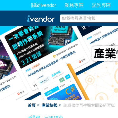
關於ivendor
業務專區
諮詢專區
最新業務
首頁
產業快報
組織修復再生醫材開發研習班
#課程
已經結束