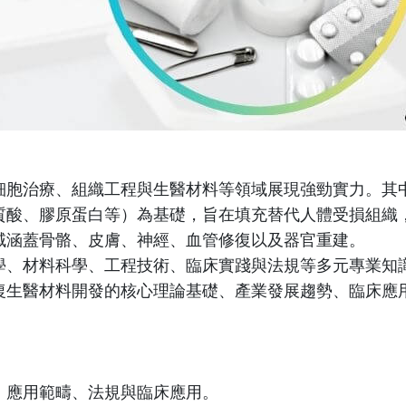
細胞治療、組織工程與生醫材料等領域展現強勁實力。其
質酸、膠原蛋白等）為基礎，旨在填充替代人體受損組織
域涵蓋骨骼、皮膚、神經、血管修復以及器官重建。
學、材料科學、工程技術、臨床實踐與法規等多元專業知
復生醫材料開發的核心理論基礎、產業發展趨勢、臨床應
、應用範疇、法規與臨床應用。