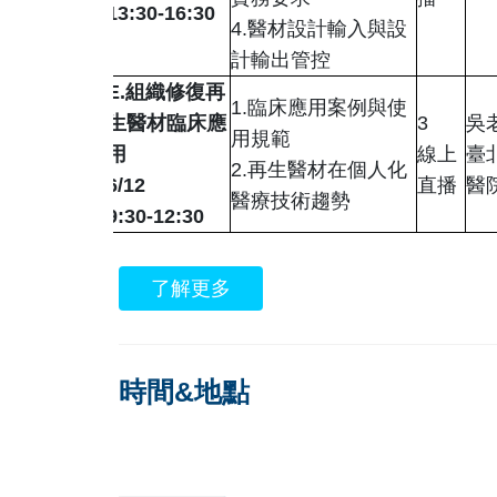
13:30-16:30
4.
醫材設計輸入與設
計輸出管控
E.
組織修復再
1.
臨床應用案例與使
生醫材臨床應
3
吳
用規範
用
線上
臺
2.
再生醫材在個人化
6/12
直播
醫
醫療技術趨勢
9:30-12:30
了解更多
時間&地點