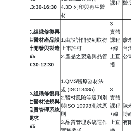
課程
醫
13:30-16:30
4.3D
列印與再生醫
材
3
C.
組織修復再
實體
生醫材產品設
1.
由設計開發到取得
課程
廖
計開發與製造
上市許可
+線
台
6/5
2.
產品之製造與品管
上直
公
9:30-12:30
播
1.QMS
醫療器材法
規
(ISO13485)
3
D.組織修復再
2.
醫材風險等級判別
實體
生醫材法規與
與
ISO 10993
測試原
課程
陳
品質管理系統
則
+線
博
要求
3.品質管理系統運作
上直
有
6/5
實務要求
播