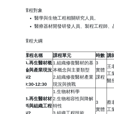
課程對象
醫學與生物工程相關研究人員。
醫療器材開發研發人員、製程工程師、
課程大綱
課程名稱
課程單元
時數
講
A.
再生醫材概
1.
組織修復醫材的基
3
王
論與產業現況
本概念與主要類型
實體
工
6/2
2.
組織修復醫材產業
課程
醫
9:30-12:30
現況與挑戰
1.
生物材料學
B.
再生醫材材
2.
生物相容性與降解
3
蔡
料與組織工程
特性
實體
工
6/2
3.
組織工程技術