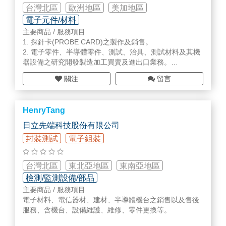
DLTS
台灣北區
歐洲地區
美加地區
Hall Effect
電子元件/材料
AFM
主要商品 / 服務項目
PL Spectra
1. 探針卡(PROBE CARD)之製作及銷售。
Raman Spectra
2. 電子零件、半導體零件、測試、治具、測試材料及其機
器設備之研究開發製造加工買賣及進出口業務。
3. 前各項有關產品之代理經銷及進出口業務。
關注
留言
HenryTang
日立先端科技股份有限公司
封裝測試
電子組裝
台灣北區
東北亞地區
東南亞地區
檢測/監測設備/部品
主要商品 / 服務項目
電子材料、電信器材、建材、半導體機台之銷售以及售後
服務、含機台、設備維護、維修、零件更換等。