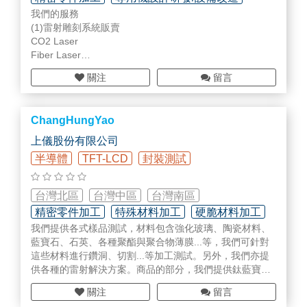
我們的服務
各式整機設備
(1)雷射雕刻系統販賣
CO2 Laser
Fiber Laser
Diode Pumped Laser
關注
留言
Green Laser
Cleaning-And Embossing Machine
YAG Laser
ChangHungYao
Laser Welding
UV Laser
上儀股份有限公司
Laser Cutting Machine
半導體
TFT-LCD
封裝測試
(2)雷射系統周邊設備及零件
雷射用之鏡片 (Mirror)
雷射用之消耗品 ( Lamp、離子交換樹脂、濾心)
台灣北區
台灣中區
台灣南區
雷射用之各種零配件
精密零件加工
特殊材料加工
硬脆材料加工
冷卻系統
我們提供各式樣品測試，材料包含強化玻璃、陶瓷材料、
變壓器及穩壓器系統
藍寶石、石英、各種聚酯與聚合物薄膜...等，我們可針對
各種自動化設備系統
這些材料進行鑽洞、切割...等加工測試。另外，我們亦提
(3)雷射雕刻系統之改良及維護保養
供各種的雷射解決方案。商品的部分，我們提供鈦藍寶石
(4)雷射加工服務
等各式超快雷射、摻釹釔鋁石榴石雷射、光纖雷射、準分
金屬、非金屬雷射雕刻加工
關注
留言
子雷射、CO2雷射、染料雷射、超快雷射各式配件及鏡