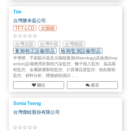
組、兆赫波量測系統、光纖切割機、熔接機、TFT-LCD 雷
射退火及微機電加工系統、流場顯像系統等。
Tim
台灣勝米磊公司
TFT-LCD
太陽能
台灣北區
台灣中區
台灣南區
量測/校正設備/部品
檢測/監測設備/部品
半導體、平面顯示器及太陽能量測(Metrology)及檢測(Insp
ection)設備應用於製程污染監控、離子植入監控、磊晶製
程監控、金屬膜層製程監控、介質層品質監控、蝕刻製程
監控、材料分析、體微缺陷測試，
主要產品
關注
留言
u-PCD
SPV
Non-contact CV
Sonia Tseng
SRP
Hg-CV
台灣傑睦股份有限公司
Spectroscopic Ellipsometry
Eddy Sensor
PL Spectra and Imaging