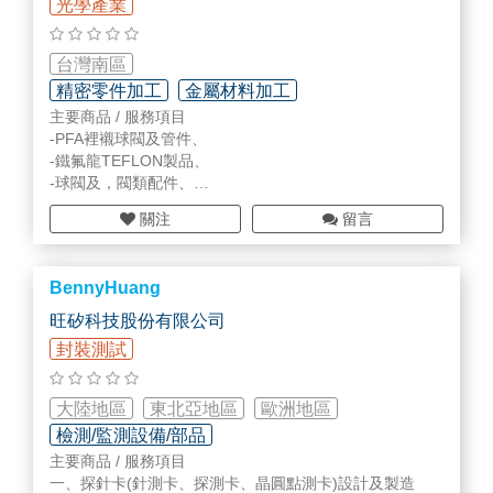
光學產業
台灣南區
精密零件加工
金屬材料加工
主要商品 / 服務項目
廠務系統/管路配管工程
-PFA裡襯球閥及管件、
-鐵氟龍TEFLON製品、
-球閥及，閥類配件、
-脫臘鑄件、塑膠射出品、
關注
留言
-高溫石墨、渦型墊圈、
-橡膠製品等.
BennyHuang
旺矽科技股份有限公司
封裝測試
大陸地區
東北亞地區
歐洲地區
檢測/監測設備/部品
主要商品 / 服務項目
一、探針卡(針測卡、探測卡、晶圓點測卡)設計及製造