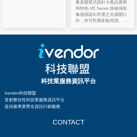
垂直懸臂式探針卡產品應用
與特色-VE Series 除確保影
像感測器IC所需之光源開口
外，亦可對應多點同測。 VE
系列為最適合使用於CCD/C
MOS影像感測的探針卡。 5a
052a4a89523fdbac14b3011
04a9c9f.png 1.低磨耗率可
避免鋁屑飛散 2.同時進行多
點檢測可提高測試效率 3.適
用大範圍之溫度檢測(低溫至
高溫) 4.提升高頻傳輸特性 5.
High Multi 64Site
科技業服務資訊平台
ivendor科技聯盟
首創整合性科技業服務資訊平台
提供最專業齊全資訊行銷服務
CONTACT