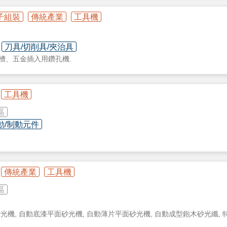
子組裝
傳統產業
工具機
刀具/切削具/夾治具
槽、五金插入用鑽孔機.
工具機
區
動/制動元件
業機械控制器
各類型機械手臂控制器
驅馬達等
傳統產業
工具機
區
光機, 自動底漆平面砂光機, 自動薄片平面砂光機, 自動成型鉋木砂光纖, 