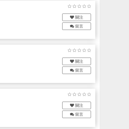
系統等，關聯著光、機、電及油壓
關注
具形式，與先進國家並駕齊驅。
留言
關注
留言
關注
留言