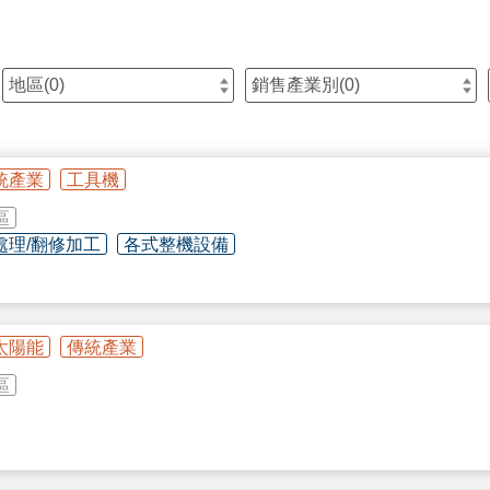
地區(
0
)
銷售產業別(
0
)
統產業
工具機
區
處理/翻修加工
各式整機設備
光纖雷射焊接機、金屬板材磨邊機、焊道清洗機及各式噴嘴耗材
太陽能
傳統產業
區
廠包含轉塔式沖床、CNC折床、雷射切割機、雷射複合加工機。
A＋企業創新研發淬鍊計畫。