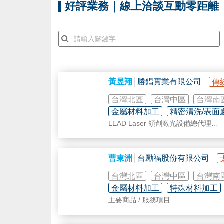
好評業務｜線上洽談互動零距離
黃昱翔
勝錩實業有限公司
傳
台灣北區
台灣中區
台灣南
金屬材料加工
精密清洗/表面
LEAD Laser 領創激光設備總代理
光纖雷射切割機、光纖雷射切管機、
曹東洲
台勵福股份有限公司
台灣北區
台灣中區
台灣南
金屬材料加工
特殊材料加工
主要商品 / 服務項目
 台灣唯一專業鈑金工具機專業製造
 榮獲經濟部4次主導性計畫及2次