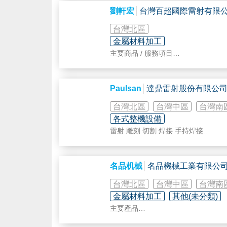
 首創國內數位雷射咬花技術包含
劉軒宏
台灣百超國際雷射有限
 首創國內沖雷複合機加工技術，包
系統整合技術或全伺服控制及複合加
台灣北區
 轉塔式沖床具沖孔、成型、攻牙、
金屬材料加工
 首創全球自動化製茶設備，加速
主要商品 / 服務項目
1. 雷射切割機械、水切割機械、折
Paulsan
達鼎雷射股份有限公
台灣北區
台灣中區
台灣南
各式整機設備
雷射 雕刻 切割 焊接 手持焊接
金屬、非金屬、手機按鍵、音響面板、
各種雷射機代理進出口。
各種雷射機加工與買賣。
名品机械
名品機械工業有限公
台灣北區
台灣中區
台灣南
金屬材料加工
其他(未分類)
主要產品
長短料共用寬帶砂光機