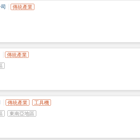
雷射複合關鍵模組與量測技術及雷射數位咬花軟體與控制技術等。
公司
傳統產業
含沖床控制系統、光纖雷射系統、攻牙系統、高速油壓系統及CAD/CAM
工最佳化技術。
多子模加工技術集於一身，同時可運用MATE及WILSON可旋轉多子模模
製程時間、經驗參數累積、減少人工及師傅經驗傳承技術斷層。
床設備之買賣、安裝、維修及保養 2.機台使用教育訓練及應用
司
傳統產業
區
IC、電子零件等等雷射加工。
司
傳統產業
工具機
區
東南亞地區