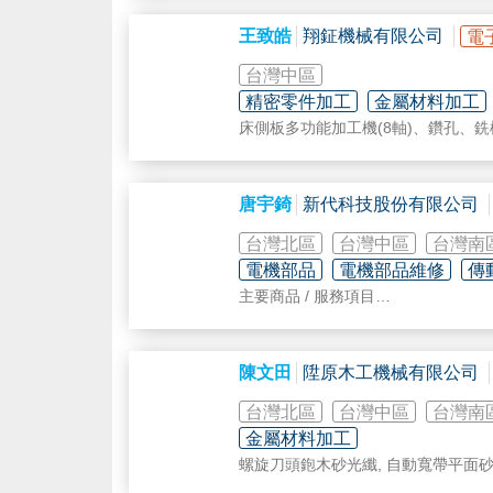
琴鍵式砂光機
上、下面 - 砂光機
王致皓
翔鉦機械有限公司
電
上、下面 - 鉋砂機
銑板機 / 銑板砂光機
台灣中區
下調式上面砂光機
精密零件加工
金屬材料加工
床側板多功能加工機(8軸)、鑽孔、銑
唐宇錡
新代科技股份有限公司
台灣北區
台灣中區
台灣南
電機部品
電機部品維修
傳
主要商品 / 服務項目
1.工具機控制器:車铣床控制器、產
2.智慧自動化:泛用自動化控制器及
3.高端主軸伺服方案、線性馬達、直
陳文田
陞原木工機械有限公司
台灣北區
台灣中區
台灣南
金屬材料加工
螺旋刀頭鉋木砂光纖, 自動寬帶平面砂
整廠規劃輸出/出口各種木工機械系列