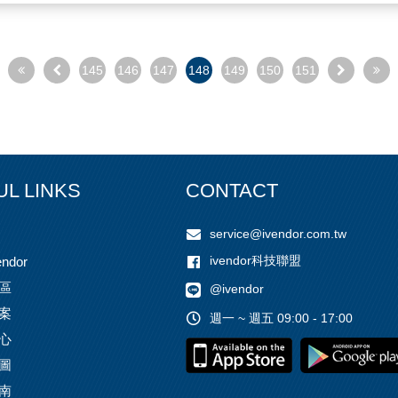
145
146
147
148
149
150
151
UL LINKS
CONTACT
service@ivendor.com.tw
ivendor科技聯盟
ndor
區
@ivendor
案
週一 ~ 週五 09:00 - 17:00
心
圖
南