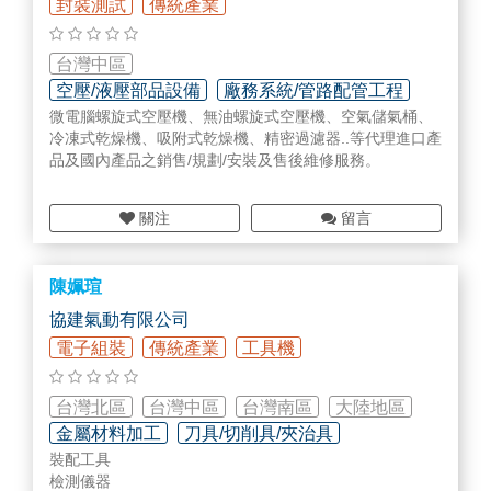
封裝測試
傳統產業
台灣中區
空壓/液壓部品設備
廠務系統/管路配管工程
微電腦螺旋式空壓機、無油螺旋式空壓機、空氣儲氣桶、
起重/升降/搬運設備
冷凍式乾燥機、吸附式乾燥機、精密過濾器..等代理進口產
品及國內產品之銷售/規劃/安裝及售後維修服務。
關注
留言
陳姵瑄
協建氣動有限公司
電子組裝
傳統產業
工具機
台灣北區
台灣中區
台灣南區
大陸地區
金屬材料加工
刀具/切削具/夾治具
裝配工具
廠務系統/管路配管工程
檢測儀器