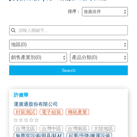
排序：
地區(
0
)
銷售產業別(
0
)
產品分類(
0
)
Search
許健華
運廣通股份有限公司
封裝測試
電子組裝
傳統產業
台灣北區
台灣中區
台灣南區
大陸地區
無塵室設備/用具/耗材
起重/升降/搬運設備