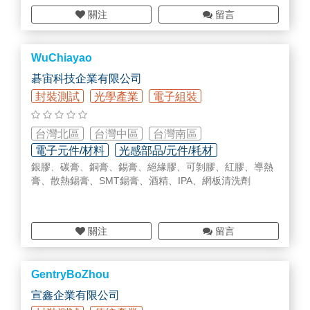
新廠五大產線設備導入，包含：IKOMA厚板整平產線，能
關注
留言
讓裁剪服務範圍極大化，因應超寬超長之需求，具備高強
度整平能力，對於2.3mm-13mm厚板表現極佳平坦度；S
UMIKURA張力整平產線，以最高品質張力整平技術，徹底
WuChiayao
消除應力，對應各種板材皆能穩定產出，達到最佳平坦
度；NAGAOKA迷你整平產線，能針對小型板件展現極高
碁宙科技企業有限公司
產線速度，發揮極高生產效率。
封裝測試
光學產業
電子組裝
至於TMT分條產線，可提供高比例自動化生產製程，搭配
日本正統現代化設計；SARUMA 2.0mm分條產線，專司
台灣北區
台灣中區
台灣南區
薄板分條之產線，因應薄板之高穩定性需求，更受客戶長
電子元件/材料
光感部品/元件/耗材
期採用肯定。
銀膠、碳膏、銅膏、錫膏、絕緣膠、可剝膠、紅膠、導熱
精密清洗/表面處理/翻修加工
膏、散熱錫膏、SMT錫膏、酒精、IPA、網板清洗劑
關注
留言
GentryBoZhou
宣鑫企業有限公司