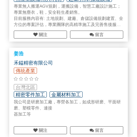
專業無人搬運AGV規劃，運搬設備，智慧工廠設計施工；
智慧工廠規劃/設備/部品
專業無塵衣，鞋，安全鞋生產銷售。
目前服務內容有: 土地規劃、建廠、倉儲設備規劃建置、全
方位的專案評估，專業團隊的高精準施工及完善售後服務
等等…。
關注
留言
姜浩
禾鎰精密有限公司
傳統產業
台灣北區
精密零件加工
金屬材料加工
我公司是研磨加工廠，專營各加工，如成形研磨、平面研
磨、塑模零件、連接
器加工等
關注
留言