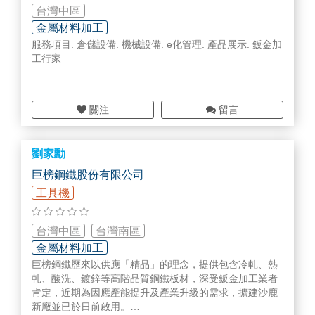
台灣中區
金屬材料加工
服務項目. 倉儲設備. 機械設備. e化管理. 產品展示. 鈑金加
工行家
關注
留言
劉家勳
巨榜鋼鐵股份有限公司
工具機
台灣中區
台灣南區
金屬材料加工
巨榜鋼鐵歷來以供應「精品」的理念，提供包含冷軋、熱
軋、酸洗、鍍鋅等高階品質鋼鐵板材，深受鈑金加工業者
肯定，近期為因應產能提升及產業升級的需求，擴建沙鹿
新廠並已於日前啟用。