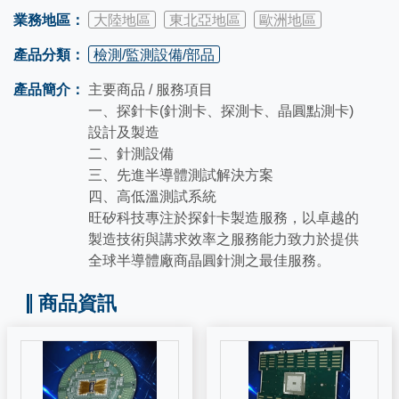
業務地區：
大陸地區
東北亞地區
歐洲地區
產品分類：
檢測/監測設備/部品
產品簡介：
主要商品 / 服務項目
一、探針卡(針測卡、探測卡、晶圓點測卡)
設計及製造
二、針測設備
三、先進半導體測試解決方案
四、高低溫測試系統
旺矽科技專注於探針卡製造服務，以卓越的
製造技術與講求效率之服務能力致力於提供
全球半導體廠商晶圓針測之最佳服務。
商品資訊