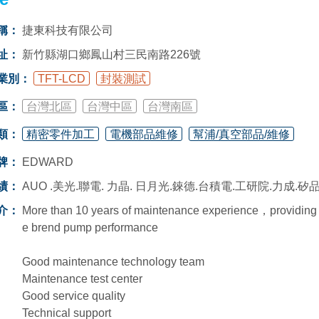
稱：
捷東科技有限公司
址：
新竹縣湖口鄉鳳山村三民南路226號
業別：
TFT-LCD
封裝測試
區：
台灣北區
台灣中區
台灣南區
類：
精密零件加工
電機部品維修
幫浦/真空部品/維修
牌：
EDWARD
績：
AUO .美光.聯電. 力晶. 日月光.錸德.台積電.工研院.力成.矽
介：
More than 10 years of maintenance experience，providin
e brend pump performance
Good maintenance technology team
Maintenance test center
Good service quality
Technical support