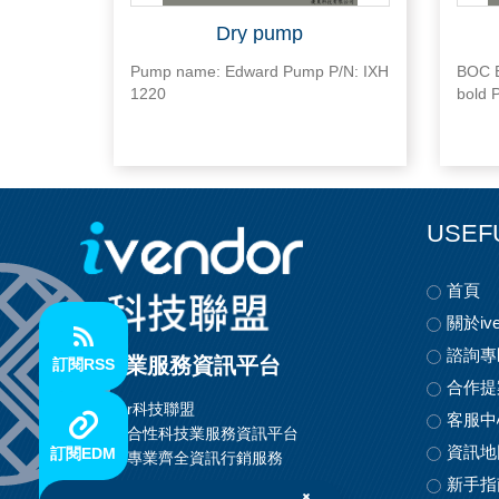
Dry pump
Pump name: Edward Pump P/N: IXH
BOC E
1220
bold P
USEF
首頁
關於ive
諮詢專
科技業服務資訊平台
訂閱RSS
合作提
ivendor科技聯盟
客服中
首創整合性科技業服務資訊平台
資訊地
訂閱EDM
提供最專業齊全資訊行銷服務
新手指