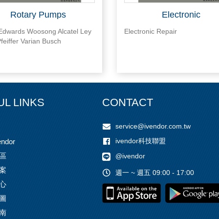
Rotary Pumps
Electronic
dwards Woosong Alcatel Ley
Electronic Repair
feiffer Varian Busch
UL LINKS
CONTACT
service@ivendor.com.tw
ivendor科技聯盟
ndor
區
@ivendor
案
週一 ~ 週五 09:00 - 17:00
心
圖
南