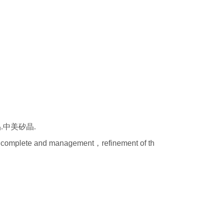
品.中美矽晶.
g complete and management，refinement of th