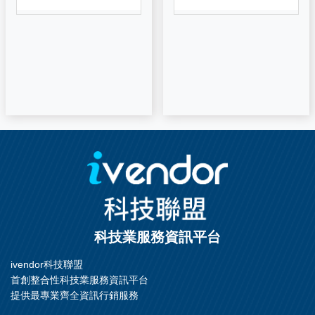
與以下產品完美的結合在一
起: 螺絲或嵌件;開槽銷孔或
定位銷孔;梯形槽/凹槽;導
管、電線、通孔; 與花崗石、
金屬、陶瓷合成曲面或基準
面,用於特殊區域安裝線性導
軌等 3. 降低成本 4. 熱性能
優異、不導電 5. 加工性能好
科技業服務資訊平台
ivendor科技聯盟
首創整合性科技業服務資訊平台
提供最專業齊全資訊行銷服務