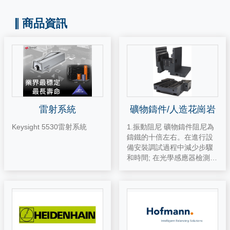
商品資訊
雷射系統
礦物鑄件/人造花崗岩
Keysight 5530雷射系統
1.振動阻尼 礦物鑄件阻尼為
鑄鐵的十倍左右。在進行設
備安裝調試過程中減少步驟
和時間; 在光學感應器檢測時
能夠更快得獲得理想的影象,
減少重影現象，為快速瀏
覽、掃描、檢測提供極好的
穩定性; 降低了高速加工過程
中產生的振動,提高工件的加
工精度及表面粗糙度 2. 設計
制造靈活振動阻尼 模具可以