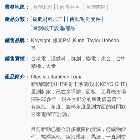
業務地區：
台灣北區
台灣中區
台灣南區
產品分類：
硬脆材料加工
傳動/制動元件
量測/校正設備/部品
銷售品牌：
Keysight, 銀泰PMI,Kunz, Taylor Hobson,..
等
銷售實績：
台積電，漢微科，群創，聯電，東台，台中
精機，大量
產品簡介：
https://cullamtech.com/
新勁國際以HP雷射干涉儀(現名KEYSIGHT)
量測起家，已在半導體、面板、工具機市場
深耕20多年，現在大部分的量測儀器齊全，
有線性、角度、旋轉角度量測方面的疑問歡
迎來電/留言討論。
目前新勁已整合許多廠商的資源，從礦物鑄
件、螺桿線軌、線性模組、馬達，一直到交