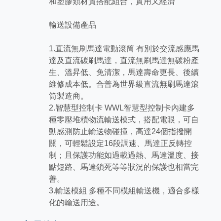
和塑膠類材質搭配組合，實用又經濟
輸送設備產品
1.直流無刷馬達電動滾筒 有別於交流感應馬
達及直流碳刷馬達，直流無刷馬達無碳粉產
生、溫昇低、免清潔，馬達壽命更長、後續
維修成本低。合普為世界級直流無刷馬達滾
筒製造商。
2.智慧型控制卡 WWL智慧型控制卡內建多
種零壓堆積物流輸送模式，搭配電眼，可自
動感測防止輸送物碰撞，高達24個指撥開
關，可輕鬆設定16段調速、馬達正反轉控
制；且保護功能如過載過熱、馬達溫度、接
點短路、馬達鎖死等等狀況的保護也相當完
善。
3.輸送模組 多種不同模組輸送機，適合多樣
化的輸送用途。