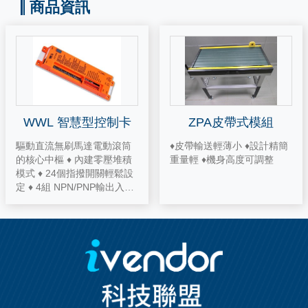
商品資訊
WWL 智慧型控制卡
ZPA皮帶式模組
驅動直流無刷馬達電動滾筒
♦皮帶輸送輕薄小 ♦設計精簡
的核心中樞 ♦ 內建零壓堆積
模式 ♦ 24個指撥開關輕鬆設
定 ♦ 4組 NPN/PNP輸出入信
號 ♦ 保護功能超完善 ♦ LED
燈異狀顯示