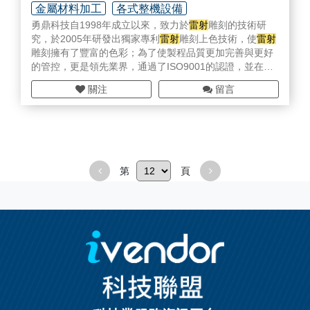
痛接軌，快速上手，提供給各產業不同的客戶需求。
金屬材料加工
各式整機設備
勇鼎科技自1998年成立以來，致力於
雷射
雕刻的技術研
究，於2005年研發出獨家專利
雷射
雕刻上色技術，使
雷射
雕刻擁有了豐富的色彩；為了使製程品質更加完善與更好
的管控，更是領先業界，通過了ISO9001的認證，並在廠
內落實執行生產履歷制度，嚴格控管每一位客戶的產品。
關注
留言
我們現有二十台各式
雷射
設備，多種不同波長之
雷射
，可
於各種金屬、塑膠、壓克力、木材、玻璃等多種材質進行
雷射
加工，並可搭配各種不同表面處理方式，達到各種不
同效果。
第
頁
依據二十多年累積的加工經驗，於2017年創立勇騰科技，
銷售各式
雷射
設備，可依據各不同產業需求，調整設計
雷
射
方式及工作檯，並分享我們的加工經驗，讓客戶可以無
痛接軌，快速上手，提供給各產業不同的客戶需求。