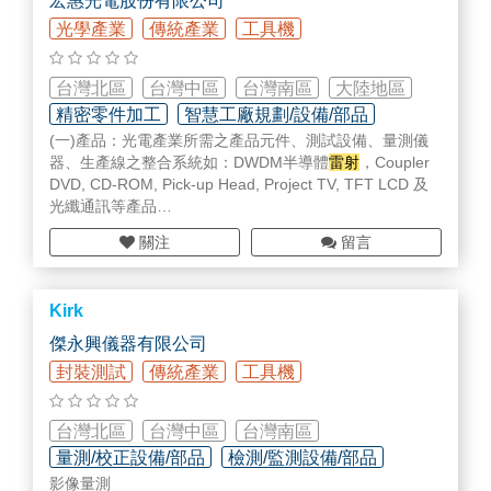
宏惠光電股份有限公司
光學產業
傳統產業
工具機
台灣北區
台灣中區
台灣南區
大陸地區
精密零件加工
智慧工廠規劃/設備/部品
(一)產品：光電產業所需之產品元件、測試設備、量測儀
器、生產線之整合系統如：DWDM半導體
雷射
，Coupler
DVD, CD-ROM, Pick-up Head, Project TV, TFT LCD 及
光纖通訊等產品
(二)代理銷售國外光電及光通訊產品如：Laser, Optics, Fi
關注
留言
ber Optics, Mechanics,Motion Control 等等…
(三)客戶對象： 1) 工研究、中科院、中華電信所、中央研
究院、核能研究所及其他國科會所屬之研究機關 2) 鴻海集
Kirk
團、光炬、台達電子、台積、聯電、聯友光電、錸德、奇
晶光電、宏碁集團、光寶集團及從事光電、半導體產業之
傑永興儀器有限公司
大型企業 3) 台大、交大、清大、成大、中正、中山、中央
封裝測試
傳統產業
工具機
等學術研究單位
台灣北區
台灣中區
台灣南區
量測/校正設備/部品
檢測/監測設備/部品
影像量測
儀器設備維修/校正