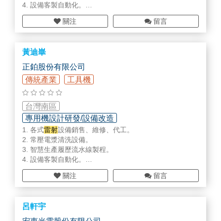
4. 設備客製自動化。
關注
留言
雷射
切割設備、
雷射
打標設備、
雷射
焊接設備、
雷射
應用
方案、常壓電漿設備、冷水機設備、周邊配備專區
黃迪崋
正鉑股份有限公司
傳統產業
工具機
台灣南區
專用機設計研發/設備改造
1. 各式
雷射
設備銷售、維修、代工。
智慧工廠規劃/設備/部品
各式整機設備
2. 常壓電漿清洗設備。
3. 智慧生產履歷流水線製程。
4. 設備客製自動化。
關注
留言
雷射
切割設備、
雷射
打標設備、
雷射
焊接設備、
雷射
應用
方案、常壓電漿設備、冷水機設備、周邊配備專區
呂軒宇