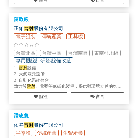
關注
留言
陳政嚴
正鉑
雷射
股份有限公司
電子組裝
傳統產業
工具機
台灣北區
台灣中區
台灣南區
東南亞地區
專用機設計研發/設備改造
1.
雷射
設備
智慧工廠規劃/設備/部品
各式整機設備
2. 大氣電漿設備
3. 自動化系統整合
致力於
雷射
、電漿等低碳化製程，提供對環境友善的智慧
自動化解決方案。
關注
留言
如:台灣上市櫃鋼鐵大廠，導入正鉑
雷射
自動化方案後，不
僅降低碳排，更節省了近千萬的耗料。
潘忠義
佑昇
雷射
股份有限公司
半導體
傳統產業
生醫產業