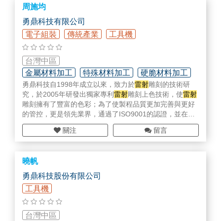
周施均
理化儀器：光澤度計、THERMO系列產品、離心機、震盪
機、烘箱、分光光度計‧‧‧‧等。
勇鼎科技有限公司
檢測量具：游標卡尺、高度規、各式量表、電子量表、各
電子組裝
傳統產業
工具機
式測頭。
生物科技：教學顯微鏡、解剖顯微鏡、拍照系統。
二手儀器：二手顯微鏡買賣(中古儀器皆有保固) 。
台灣中區
金屬材料加工
特殊材料加工
硬脆材料加工
勇鼎科技自1998年成立以來，致力於
雷射
雕刻的技術研
究，於2005年研發出獨家專利
雷射
雕刻上色技術，使
雷射
雕刻擁有了豐富的色彩；為了使製程品質更加完善與更好
的管控，更是領先業界，通過了ISO9001的認證，並在廠
內落實執行生產履歷制度，嚴格控管每一位客戶的產品。
關注
留言
我們現有二十台各式
雷射
設備，多種不同波長之
雷射
，可
於各種金屬、塑膠、壓克力、木材、玻璃等多種材質進行
曉帆
雷射
加工，並可搭配各種不同表面處理方式，達到各種不
同效果。
勇鼎科技股份有限公司
工具機
依據二十多年累積的加工經驗，於2017年創立勇騰科技，
銷售各式
雷射
設備，可依據各不同產業需求，調整設計
雷
射
方式及工作檯，並分享我們的加工經驗，讓客戶可以無
台灣中區