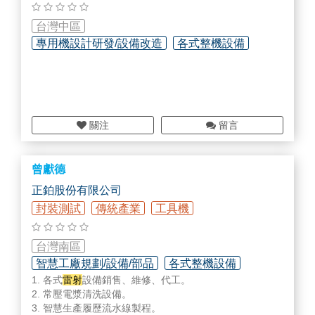
台灣中區
專用機設計研發/設備改造
各式整機設備
關注
留言
曾獻德
正鉑股份有限公司
封裝測試
傳統產業
工具機
台灣南區
智慧工廠規劃/設備/部品
各式整機設備
1. 各式
雷射
設備銷售、維修、代工。
2. 常壓電漿清洗設備。
3. 智慧生產履歷流水線製程。