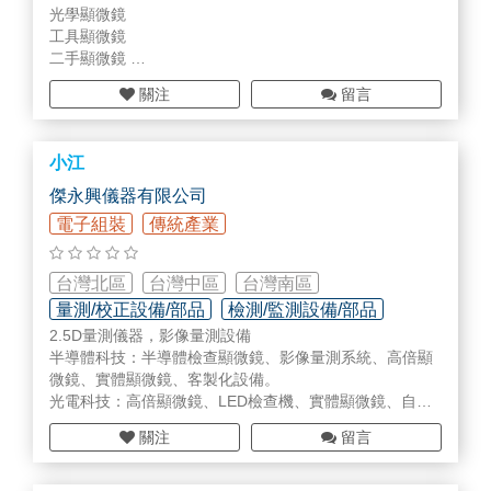
光學顯微鏡
工具顯微鏡
二手顯微鏡
金相前處理設備
關注
留言
顯微數位攝影機
光電檢測_
雷射
清潔_壓力量測
金相分析軟體_傑永興儀器
小江
傑永興儀器有限公司
電子組裝
傳統產業
台灣北區
台灣中區
台灣南區
量測/校正設備/部品
檢測/監測設備/部品
2.5D量測儀器，影像量測設備
儀器設備維修/校正
半導體科技：半導體檢查顯微鏡、影像量測系統、高倍顯
微鏡、實體顯微鏡、客製化設備。
光電科技：高倍顯微鏡、LED檢查機、實體顯微鏡、自動
化檢查量測機台、工具顯微鏡、2.5D量測儀。
關注
留言
傳統產業：金相前處理設備、金相顯微鏡、金相量測系
統、球化率分析、鑄鐵分析系統、工業內視鏡。
非破壞檢測：渦電流檢測、X-RAY。