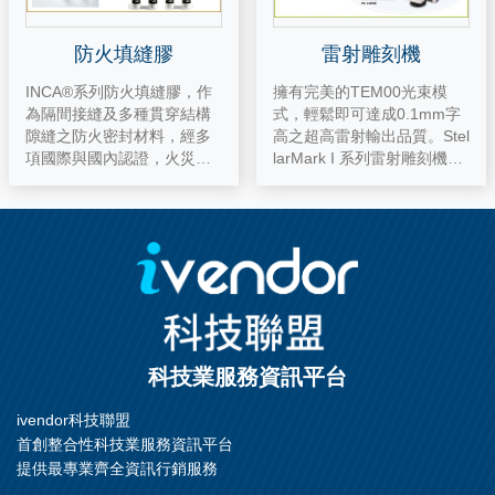
防火填縫膠
雷射雕刻機
INCA®系列防火填縫膠，作
擁有完美的TEM00光束模
為隔間接縫及多種貫穿結構
式，輕鬆即可達成0.1mm字
隙縫之防火密封材料，經多
高之超高雷射輸出品質。Stel
項國際與國內認證，火災時
larMark I 系列雷射雕刻機，
可有效阻隔火焰，濃煙及有
功率有YV04-10W及光纖Fib
毒氣體的穿過，其最大特點
er-20W/40W，搭載強大功能
為允許層間塞或伸縮縫周期
的G-mark應用軟體，無論是
反覆性位移，不產生破損或
一般文字、數字、條碼、符
斷裂，施工簡便，且與大多
號、Logo、商標...等，均可
數建材皆可黏著。
為您做最精緻之雕刻。Stella
rMark I 系列雷射雕刻機，尺
寸精巧，更符合生產線小空
間需求。除針對各類金屬材
科技業服務資訊平台
質外，塑膠、矽膠等材質亦
可適用。
ivendor科技聯盟
首創整合性科技業服務資訊平台
提供最專業齊全資訊行銷服務