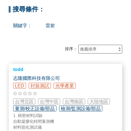
搜尋條件：
關鍵字：
雷射
排序：
todd
志隆國際科技有限公司
LED
封裝測試
光學產業
台灣北區
台灣中區
台灣南區
大陸地區
量測/校正設備/部品
檢測/監測設備/部品
1. 精密材料試驗
自動凝膠化時間量測機
材料固化測試儀