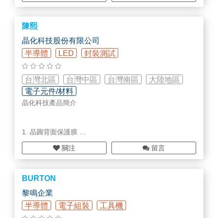
<代理國際知名大廠設備>
陳熙
01. Newport(New Focus、Oriel、ILX Lightwave)
02. Gooch & Housego
晶化科技股份有限公司
03. Redfern Integrated Optics (RIO)
半導體
LED
封裝測試
04. mecwins
05. tec5
06. Photline Technologies
台灣北區
台灣中區
台灣南區
大陸地區
07. Litron Lasers
電子元件/材料
08. Onefive
晶化科技產品簡介
09. Fiber Labs
10. KEOPSYS
11. 3SP Group
1. 晶圓背面保護膜
12. sens light
13. Opsytec
關注
留言
2. 片狀/膜狀封裝材料
14. PD-LD
3. 熱固型 B Stage 黏著劑
BURTON
4. 晶圓翹曲調控膜
黎鳴企業
半導體
電子組裝
工具機
5. 噴塗用固晶膠