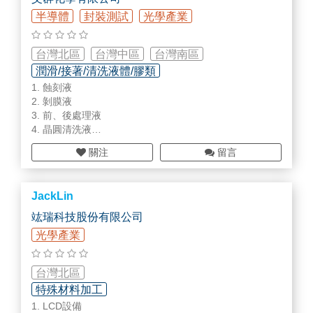
半導體
封裝測試
光學產業
台灣北區
台灣中區
台灣南區
潤滑/接著/清洗液體/膠類
1. 蝕刻液
精密清洗/表面處理/翻修加工
2. 剝膜液
3. 前、後處理液
4. 晶圓清洗液
5.
雷射
保護劑
關注
留言
JackLin
竑瑞科技股份有限公司
光學產業
台灣北區
特殊材料加工
1. LCD設備