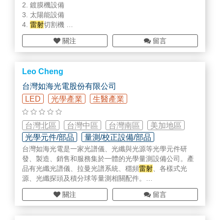
2. 鍍膜機設備
3. 太陽能設備
4.
雷射
切割機
5. PUMP維修
關注
留言
6. 設備維修
7. 耗材
8. 大數據與智慧工廠相關解決方案
Leo Cheng
台灣如海光電股份有限公司
LED
光學產業
生醫產業
台灣北區
台灣中區
台灣南區
美加地區
光學元件/部品
量測/校正設備/部品
台灣如海光電是一家光譜儀、光纖與光源等光學元件研
檢測/監測設備/部品
發、製造、銷售和服務集於一體的光學量測設備公司。產
品有光纖光譜儀、拉曼光譜系統、穩頻
雷射
、各樣式光
源、光纖探頭及積分球等量測相關配件。
關注
留言
本公司致力於提供專業的拉曼核心元件、光譜軟體演算
法、系統整合、特殊定製、拉曼光譜儀及光學解決方案，
亦專注於製作光譜儀與光源並應用發展光學量測如穿透率/