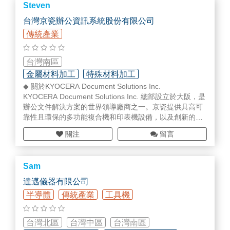
Steven
吸收率/反射率量測、LED顏色檢測、光學膜厚量測、拉曼
檢測。
台灣京瓷辦公資訊系統股份有限公司
傳統產業
未來將秉持尖端科技產品技術供應者的願景，以『熱
忱』、『專業』之服務精神提供光學量測設備儀器與精密
光學元件相關服務代理。
台灣南區
金屬材料加工
特殊材料加工
官網網址：https://www.oceanhoodtw.com/
◆ 關於KYOCERA Document Solutions Inc.
刀具/切削具/夾治具
KYOCERA Document Solutions Inc. 總部設立於大阪，是
辦公文件解決方案的世界領導廠商之一。京瓷提供具高可
靠性且環保的多功能複合機和印表機設備，以及創新的文
件解決方案與諮詢服務，為企業客戶帶來更高的效率，使
關注
留言
工作流程運行更加順暢。憑藉專業經驗與富有同理心的企
業夥伴文化，京瓷的目標是幫助企業組織將資訊轉化為知
識，迎向變革。
Sam
KYOCERA Document Solutions Inc. 是整個京瓷集團的核
達邁儀器有限公司
心企業，而京瓷集團也是世界知名的開發商和製造商，生
半導體
傳統產業
工具機
產許多先進的陶瓷及相關產品，當中包括電信設備、汽車
零組件、智慧能源系統、半導體、電子元件、印表機與複
合機。股票於1971年在日本的大阪證券交易所第二部、京
台灣北區
台灣中區
台灣南區