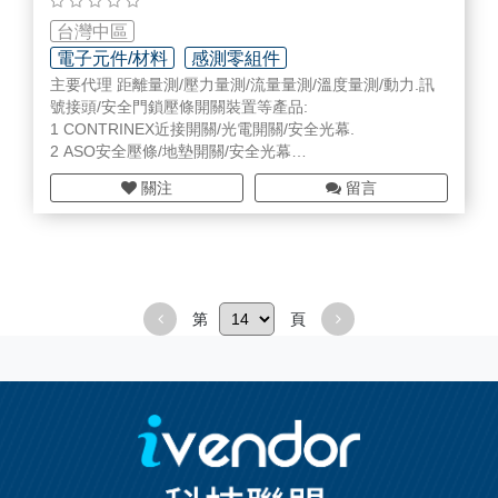
6. Taiwan Build-Up Film 增層薄膜 (TBF)
台灣中區
電子元件/材料
感測零組件
7. 3D IC透明封裝膜
主要代理 距離量測/壓力量測/流量量測/溫度量測/動力.訊
量測/校正設備/部品
號接頭/安全門鎖壓條開關裝置等產品:
8. LED正面封裝膜
1 CONTRINEX近接開關/光電開關/安全光幕.
2 ASO安全壓條/地墊開關/安全光幕
9.
雷射
解膠膜
3 EUCHNER安全產品
關注
留言
4 SUCO/ESI壓力感測
5 ILME動力歐式接頭
6 MICROSONIC超音波測距儀.
7 SIKO位置顯示器/磁條尺
8 NOVOTECHNIK電阻尺/旋轉電位計
9 DIMETIX
雷射
測距儀
第
頁
10 CALEX紅外線溫度感測器
11 EQUFLOW流量感測器
等等.....