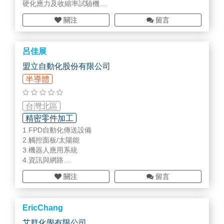
硬化應力及收縮率試驗機
UV硬化量測機
關注
留言
材料熱擴散率量測儀
2. 表面形貌及尺寸量測
呂佳展
3D
雷射
表面粗度輪廓計
非球面輪廓量測儀
盟立自動化股份有限公司
5軸全周輪廓量測機
半導體
精密齒輪量測儀
超精加工模仁輪廓量測儀
台灣北區
3 顯微鏡尺寸量測及自動化改造
精密零件加工
影像分析及缺陷檢查機
1.FPD自動化傳送設備
自動缺陷檢查機
2.觸控面板/太陽能
自動輪廓尺寸量測機
3.機器人應用系統
4.資訊與網路
5.工業用可編程控制器
關注
留言
6.物流系統
7.其它產業應用設備
8.工廠自動化解決方案
EricChang
9.3D曲面玻璃面板成型機
艾群化學有限公司