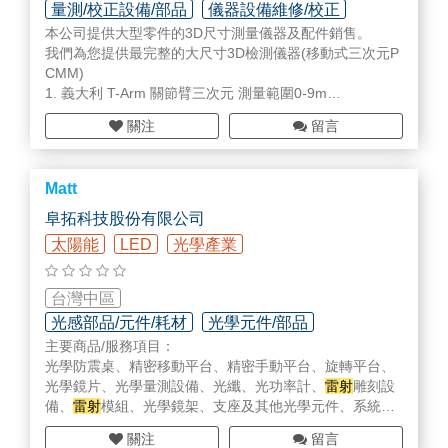
都證券交易所上市，於1976年在美國證券交易所上市。截
量測/校正設備/部品
儀器設備維修/校正
至2021年3月31日止，京瓷公司的年營業額為1兆5,268億
本公司提供大型零件的3D尺寸測量儀器及配件銷售。
軟體/系統研發設計
日元。作為領先世界的尖端陶瓷相關產品、電信設備、半
我們為您提供最完整的大尺寸3D檢測儀器(移動式三次元P
導體和電子元件開發商和製造商，京瓷在美國《富比士(Fo
CMM)
rbes)》雜誌2021年全球2000大上市公司排行中排名第60
1. 義大利 T-Arm 關節臂三次元 測量範圍0-9m
3位。
2. 瑞士 Leica
雷射
追蹤儀 : 測量範圍 : 0-320m
關注
留言
3. 挪威 光學筆 : 1.5-25m
◆ 關於台灣京瓷辦公資訊系統股份有限公司
4. 3D分析應用軟體 : NRK SA, Polyworks.
台灣京瓷辦公資訊系統股份有限公司於2002年5月成立，
5. 荷蘭 MQ 工業用全站儀三腳架
深耕台灣商務市場。京瓷的文件設備以對環境友善的長壽
Matt
6. 追蹤儀SMR反射球與球座
命零組件為基礎，並以極低的總使用成本(TCO)而聞名。
7. 測量服務
阜拓科技股份有限公司
結合彈性化的文件解決方案，與京瓷的卓越技術與豐富經
驗，京瓷將幫助客戶管理大量的數據資料和繁雜的工作流
太陽能
LED
光學產業
程， 將資訊轉化為知識，協助企業建立永續經營的事業，
在競爭激烈的數位化時代中創造長期價值、取得先機。
台灣中區
光感部品/元件/耗材
光學元件/部品
◆ 主要商品 / 服務項目
主要商品/服務項目：
進口及銷售 KYOCERA品牌之ECOSYS
雷射
印表機、ECO
光學防震桌、精密移動平台、精密手動平台、旋轉平台、
SYS多功能複合機、TASKalfa多功能複合機等商務文件設
光學鏡片、光學量測設備、光纖、光功率計、
雷射
雕刻設
備、文件管理解決方案，並提供產品販售及維修服務。
備、
雷射
模組、光學鏡架、支座及其他光學元件、系統整
合
關注
留言