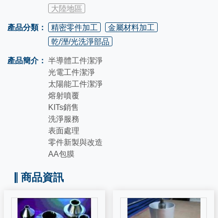
大陸地區
產品分類：
精密零件加工
金屬材料加工
乾/溼/光洗淨部品
產品簡介：
半導體工件潔淨
光電工件潔淨
太陽能工件潔淨
熔射噴覆
KITs銷售
洗淨服務
表面處理
零件新製與改造
AA包膜
商品資訊