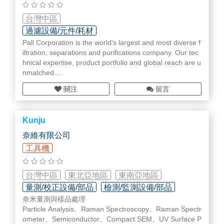
2.電控及電路，控制器，P/S維修及改善
台灣中區
3.電子加工零件
過濾設備/元件/耗材
Pall Corporation is the world's largest and most diverse f
4.機構改造及設計
iltration, separations and purifications company. Our tec
hnical expertise, product portfolio and global reach are u
nmatched.
Pall Corporation is a filtration, separation and purification
關注
留言
leader providing solutions to meet the critical fluid mana
gement needs of customers across the broad spectrum
of life sciences and industry. Pall works with customers t
Kunju
o advance health, safety and environmentally responsibl
e technologies. The Company's engineered products en
奈維有限公司
able process and product innovation and minimize emis
工具機
sions and waste.
台灣中區
東北亞地區
東南亞地區
量測/校正設備/部品
檢測/監測設備/部品
歐洲地區
奈米量測與樣品處理
Particle Analysis、Raman Spectroscopy、Raman Spectr
ometer、Semiconductor、Compact SEM、UV Surface P