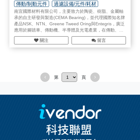
傳動/制動元件
過濾設備/元件/耗材
南宜國際材料有限公司，主要致力於陶瓷、樹脂、金屬軸
密封元件
承的自主研發與製造(CEMA Bearing)，並代理國際知名牌
產品NSK、NTN、Greene Tweed Oring與Entegris，廣泛
應用於腳踏車、傳動機、半導體及光電產業，在傳動、過
濾、
真空
、密封......等均有實績，歡迎來信洽詢。
關注
留言
http://www.sinmat.com.tw/index.php
第
頁