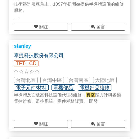
技術咨詢服務為主，1997年初開始提供半導體設備的維修
服務。
關注
留言
專業的維修技術、熱忱的服務態度、合理的收費標準，是
富蘭登科技一貫的服務宗旨。富蘭登科技備有充份的零件
及一流的維修人員，提供最迅速、最專業的「各類半導體
stanley
設備」的維修及零件銷售服務。您想"Cost Down"嗎？您
希望在最短時間內修復您的設備嗎？富蘭登絕對是您最佳
泰捷科技股份有限公司
的選擇！有富蘭登的配合，您的設備再也不需曠日費時的
TFT-LCD
送回原廠維修；有了富蘭登，您可以立即掌握設備的問題
狀況。非常歡迎您蒞臨指教！
台灣北區
台灣中區
台灣南區
大陸地區
電子元件/材料
電機部品
電機部品維修
半導體及面板高科技設備代理&維修，
真空
壓力計與各類
電控維修、監控系統、零件耗材販賣、 開發
關注
留言