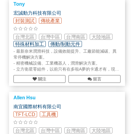
Tony
宏誠動力科技有限公司
封裝測試
傳統產業
台灣北區
台灣中區
台灣南區
大陸地區
特殊材料加工
傳動/制動元件
- 最新奈米潤滑科技，設備效能提升、工廠節能減碳、異
潤滑/接著/清洗液體/膠類
常停機解決方案。
- 精密機械設備、工業機器人，潤滑解決方案。
- 立方衛星零組件，以前只有在多啦A夢的卡通才有，現在
您自己也可以擁有。
關注
留言
Allen Hsu
南宜國際材料有限公司
TFT-LCD
工具機
台灣北區
台灣中區
台灣南區
大陸地區