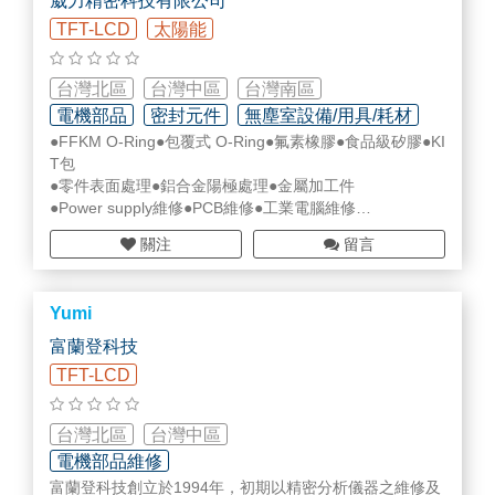
崴力精密科技有限公司
TFT-LCD
太陽能
台灣北區
台灣中區
台灣南區
電機部品
密封元件
無塵室設備/用具/耗材
●FFKM O-Ring●包覆式 O-Ring●氟素橡膠●食品級矽膠●KI
T包
●零件表面處理●鋁合金陽極處理●金屬加工件
●Power supply維修●PCB維修●工業電腦維修
●電控產品、停產品協尋
關注
留言
http://wpweipower.com/
Yumi
富蘭登科技
TFT-LCD
台灣北區
台灣中區
電機部品維修
富蘭登科技創立於1994年，初期以精密分析儀器之維修及