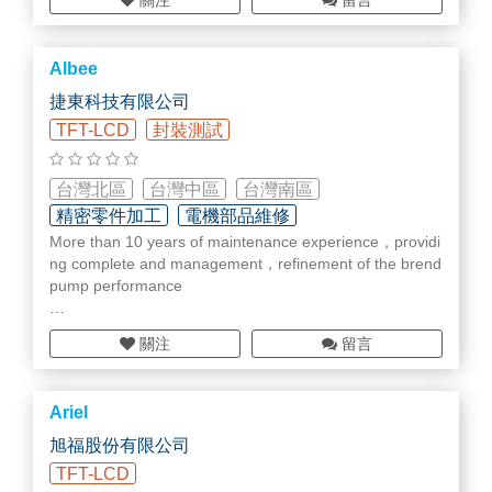
關注
留言
件等精密加
材料 - 可供應一般／高階／ESD工程塑料，不鏽鋼 (奧氏體
系列)、鈦合金等等，或依客戶提供料件代工。
Albee
擁有研發與製作團隊，豐厚的技術經驗與能量，站在客戶
需求與成本角度，提供全方位的專業服務！
捷東科技有限公司
TFT-LCD
封裝測試
台灣北區
台灣中區
台灣南區
精密零件加工
電機部品維修
More than 10 years of maintenance experience，providi
幫浦/真空部品/維修
ng complete and management，refinement of the brend
pump performance
Good maintenance technology team
關注
留言
Maintenance test center
Good service quality
Technical support
Ariel
Problem
旭福股份有限公司
1.專業維修
真空
PUMP維修及買賣
TFT-LCD