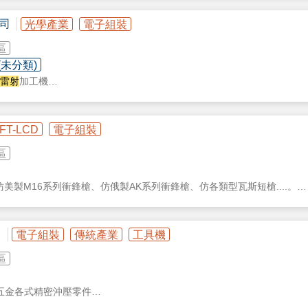
司
光學產業
電子組裝
區
(未分類)
雷射
加工機
、印刷
全方位一條龍服務及代客表面處理服務，提供客戶美觀、耐用的產品生產
FT-LCD
電子組裝
區
n
仿美製M16系列衝鋒槍、仿俄製AK系列衝鋒槍、仿各類型瓦斯短槍....。
、戰術護木、戰術軌道、
雷射
、電池盒、槍袋、超精密BB彈、及各項裝備類.
司
電子組裝
傳統產業
工具機
s
區
ming
五金各式精密沖壓零件
pe
製造開發生產