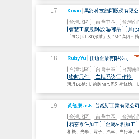
1.光電面板設備維護
2.光電面板設備清洗
17
Kevin
馬路科技顧問股份有限公
3.光電面板設備加工
4.光電設備再生
台灣北區
台灣中區
台灣南
5.運動器材加工
智慧工廠規劃/設備/部品
其他
6.汽機車零配件加工
「3D列印+3D掃描」及DMG高階五軸
7.陽極處理、硬質陽極、染色陽極
8.表面處理：拋光、噴砂、
雷射
雕刻
RE逆向工程Reverse Engineering
18
立督提供從產品設計到商品化過程的
RubyYu
佳迪企業有限公司
T
ID工業設計Industrial Design
台灣北區
台灣中區
台灣南
CAD機構設計CAD Mechanical Desig
密封元件
主軸系統/工作檯
玩具BB槍: 仿德製MP5系列衝鋒槍、
MOLD模具設計Mold／Tool Design
玩具槍週邊配件：例：各項升級配件
RATC Core Business
19
黃智康jack
普銳斯工業有限公
CAE模流分析CAE-Mold Flow analysi
台灣北區
台灣中區
台灣南
CAM編程CAM－Manufacture Progra
精密零件加工
金屬材料加工
相機、光學、電子、汽車、自行車、
LASER數位咬花Laser Texture／Sha
沖壓加工、
雷射
雕刻加工、連續模具