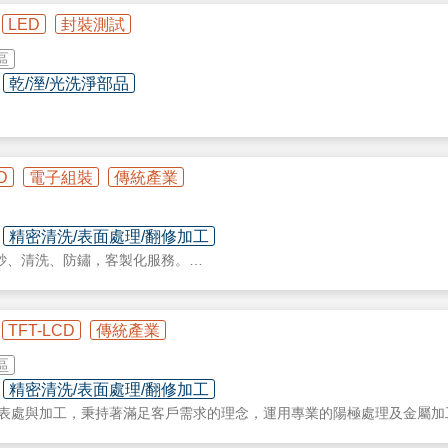
 工具鋼 (SKD11) 等。此系統使用 Bound Metal Deposition 棒
LED
封裝測試
簡易。
區
em 為市場上解析度最高、速度最快的金屬黏著劑噴射成型 (Binder Jetting)
乾/溼/光洗淨部品
達交貨級的全密度零件，亦能產出傳統加工方式無法做到的幾何形狀及難
粉末材料提供客戶不同的材料選擇。
/FDM 3D 列印系統研發和製造，提供之方案特別著重於高性能熱塑性材料包括 
D
電子組裝
傳統產業
印刷
塑料 PC、PA、ASA 和一般塑料 ABS、PETG、TPU。FUNMAT系
不同產業的全球領先客戶的信賴，被用於對性能要求苛刻的零部件直接增
0mm和不同規格的工業級系統，成型尺寸有305x305x406mm 和 610x5
精密清洗/表面處理/翻修加工
砂、清洗、防鏽，客製化服務。
TFT-LCD
傳統產業
區
精密清洗/表面處理/翻修加工
品之表處與加工，秉持著滿足客戶需求的理念，運用專業的陽極處理及金屬