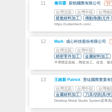
11
詹宗霖
新勁國際有限公司
TF
台灣北區
台灣中區
台灣南
硬脆材料加工
傳動/制動元件
https://cullamtech.com/
新勁國際以HP
雷射
干涉儀(現名KE
度、旋轉角度量測方面的疑問歡迎來電
12
Mark
成心科技股份有限公司
目前新勁已整合許多廠商的資源，從
供。
台灣北區
台灣中區
精密零件加工
金屬材料加工
現在主要專攻人造花崗岩的開發，這
半導體及面板，陶瓷加工、改造、修
作二十多年的供應商在歐美及韓國擁有許多
電控類設備、閥件及RPSC維修。
斗山...等。
金屬類加工、機台改造
半導體Heater、CCW、上下電極
13
目前有特別開發硬脆材加工用的機台
王維新 Patrick
昱竑國際實業有
手機的需求趨勢。歡迎有興趣了解的
台灣北區
台灣中區
台灣南
金屬材料加工
刀具/切削具/
Desktop Metal Studio
金屬粉末，並簡化了整體生產流程，依材質需求，經過三道程序- (列印- 脫膠- 燒
推出材質包括，17-4PH 不鏽鋼 (SUS