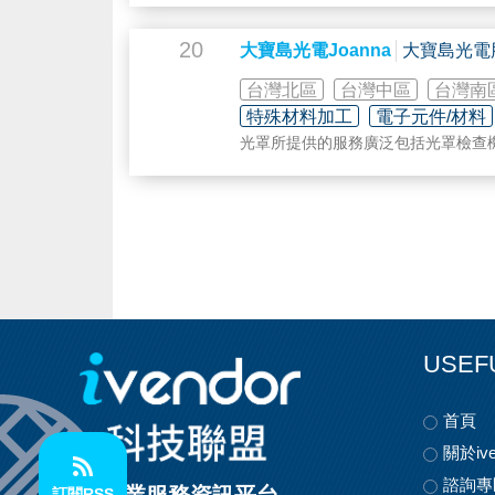
FAI首件尺寸檢測FAI－1st Article Insp
20
大寶島光電Joanna
大寶島光電
台灣北區
台灣中區
台灣南
特殊材料加工
電子元件/材料
光罩所提供的服務廣泛包括光罩檢查
I、LASER
圖面轉檔
光罩製造
光罩清潔及維修
光罩繪製服務
光罩盒
高精度量測
光罩設備銷售
USEF
首頁
關於ive
諮詢專
訂閱RSS