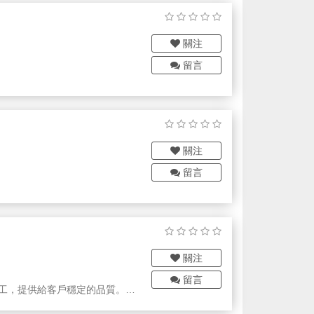
材加熱擠出成型技術，硬體皆使用人機畫
關注
 3D列印系統 。綜合平價、速度和產能的
留言
以加工的金屬。目前推行材質為
PEEK、PEKK、PEEK-CF、
列機型採用多項創新專利技術，具有能
材製造和功能測試。不同規格系
關注
08x508mm的不同機型。
留言
關注
留言
加工，提供給客戶穩定的品質。