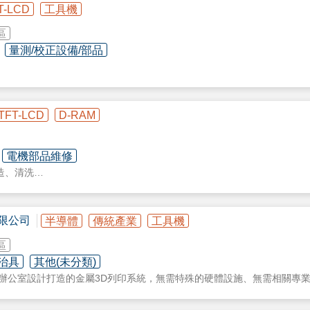
T-LCD
工具機
區
量測/校正設備/部品
YSIGHT)量測起家，已在半導體、面板、工具機市場深耕20多年，現在
/留言討論。
TFT-LCD
D-RAM
礦物鑄件、螺桿線軌、線性模組、馬達，一直到交叉滾柱軸承、滾柱、齒
電機部品維修
是台灣要發展高性能機台現在應該專注的重點，而不是一昧的跟大陸競爭
造、清洗
客戶，如DMG、CHIRON、西門子、GLEASON、HAWEMA、SCH
，系統整合的是人造花崗岩加上台灣超音波主軸，已有許多產品加工經驗
限公司
半導體
傳統產業
工具機
廠商與我聯繫。
區
夾治具
其他(未分類)
 System是專為辦公室設計打造的金屬3D列印系統，無需特殊的硬體設施、無需
結) 或兩道程序 (列印- 燒結)，產出高品質的金屬零件。目前
630)、316L不銹鋼、H13工具鋼 (SKD61)、4140 低合金鋼 (SCM