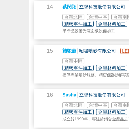
括 INCONEL 625 鎳基合金鋼和 D2
14
蔡閔翔
立督科技股份有限公司
面，經過切層軟體進行工作設定操作
台灣北區
台灣中區
台灣南
Desktop Metal Shop Syst
精密零件加工
金屬材料加工
優勢下印製小中量的金屬零件，品質
半導體設備光電面板設備加工
316L，在未來會陸續推出其他金屬
運動器材加工
汽機車零配件加工
陽極處理
15
INTAMSYS 品牌專注於工業級FFF
施駿赫
昭駿噴砂有限公司
LE
表面處理：拋光、噴砂、
雷射
雕刻、
ULTEM及PPSU，同時也能列印工級
台灣中區
處理大部分工程塑料的能力，並獲得
統包含桌上型列印尺寸為260x260x26
精密零件加工
金屬材料加工
提供專業噴砂服務、精密儀器拆解噴
提供專業
雷射
雕刻。
16
Sasha
立督科技股份有限公司
台灣北區
台灣中區
台灣南
精密零件加工
金屬材料加工
成立於1990年，專注於鋁合金產