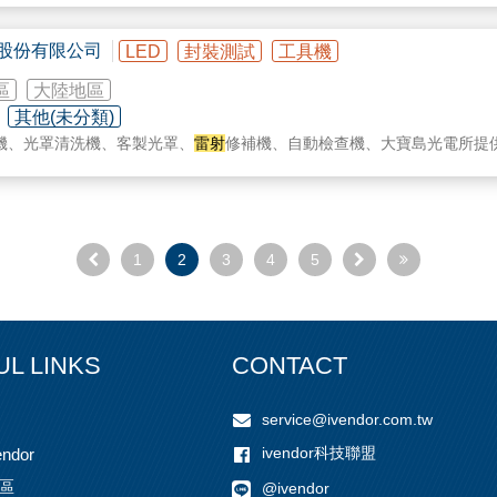
ection
股份有限公司
LED
封裝測試
工具機
區
大陸地區
其他(未分類)
機、光罩清洗機、客製光罩、
雷射
修補機、自動檢查機、大寶島光電所提供的有
1
2
3
4
5
UL LINKS
CONTACT
service@ivendor.com.tw
ivendor科技聯盟
ndor
區
@ivendor