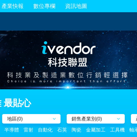
產業快報
數位專欄
資訊地圖
 最貼心
地區(
0
)
銷售產業別(
0
)
半導體
雷射
自動化
石英
陶瓷
金屬加工
工具機
軸