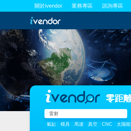
關於ivendor
業務專區
諮詢專區
最新業務
零距離
氣缸
模具
馬達
真空
CNC
太陽能