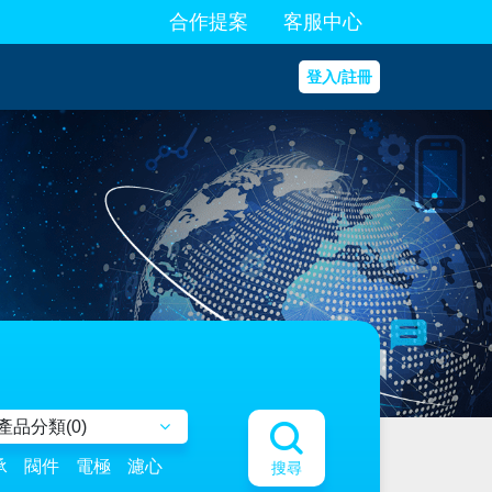
合作提案
客服中心
登入/註冊
產品分類(
0
)
承
閥件
電極
濾心
搜尋