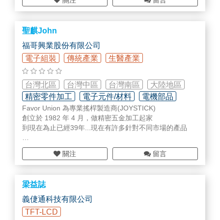
關注
留言
粉體燒成用氣氛爐
乾式粉體均質混和機
高效能
陶瓷
旋轉濃縮、過濾、清洗連續式生產設備
聖麒John
【粉體製程檢測、研發、QC】
福哥興業股份有限公司
桌上型掃描電子顯微鏡(SEM)
電子組裝
傳統產業
生醫產業
基礎型比表面積及孔徑分析儀
接觸角量測，表面張力量測儀
高壓動態吸附分析儀
台灣北區
台灣中區
台灣南區
大陸地區
高性能比表面積及孔徑及微孔分析儀
精密零件加工
電子元件/材料
電機部品
全自動固體與粉體真密度分析儀
Favor Union 為專業搖桿製造商(JOYSTICK)
Xigo Nanotools 快速濕式比表面積分析儀
創立於 1982 年 4 月，做精密五金加工起家
ZLS Z3000－奈米粒徑 & Zeta電位分析儀
到現在為止已經39年...現在有許多針對不同市場的產品
Accusizer (A7000-SIS)－微米粒徑分析儀
Accusizer (A7000- APS)－微米粒徑分析儀
工廠:(4處)
AccuSizerFXnano(A9000-AD)－奈米粒徑分析儀
關注
留言
東莞/廣西 /上海/越南
線上分散均勻分析儀
專業生產:
【製程監控與環境分析】
梁益誌
各式可變電阻(旋轉式/滑動式/半固定式)
移動式 VOC即時監測分析儀 (PPB 偵測範圍)
義倢通科技有限公司
VE Master - On/Off Line寬頻流變儀
👍 👍 👍 搖桿JOYSTICK👍 👍 👍 / 開關/編碼器/傳感器
PTR-MS (QMS)－質子轉換反應極柱式質譜分析
TFT-LCD
PTR-MS (TOF)－質子轉換反應飛行式質譜分析儀