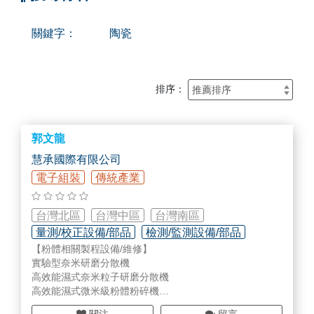
關鍵字：
陶瓷
排序：
郭文龍
慧承國際有限公司
電子組裝
傳統產業
台灣北區
台灣中區
台灣南區
量測/校正設備/部品
檢測/監測設備/部品
【粉體相關製程設備/維修】
儀器設備維修/校正
實驗型奈米研磨分散機
高效能濕式奈米粒子研磨分散機
高效能濕式微米級粉體粉碎機
高速分散機