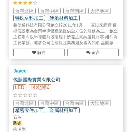
(東莞/昆山)PCB高碳印刷/Membrane(發熱性產品)
FX-mini－奈米粒徑- 線上即時監測儀
台灣北區
台灣中區
台灣南區
大陸地區
SemiChem APMi－線上自動滴定儀(系統整合型)
(昆山)
陶瓷
厚膜電路(客製化開發)
SemiChem APM－線上自動滴定儀(落地型)
特殊材料加工
硬脆材料加工
SemiChem APM－線上自動滴定儀(壁掛型)
義倢通科技有限公司創立於2011年1月，一直以來經營 目
(昆山)雷射修阻(靜態/動態)
Thermo Fisher Sentinel / Prima Pro(Ex) - 在線質譜分析
標便設定為台灣半導體產業提供全方位的服務為主。 創立
儀
之初期即以半導體前段製程中所需之高純度耗材零 組件為
(東莞)CNC 車床/銑床/ 塑膠射出/壓鑄/沖壓
Thermo Fisher Prima BT- 製程質譜分析儀
主要業務。隨著公司之成長且業務遍及國內知名 晶圓廠，
Thermo Fisher SOLA II- 總硫分析儀
更進而擴充大中華業務網及全球業務網，透過 既有業務網
有任何協助歡迎洽詢~👍
關注
留言
Precisive－紅外線光學式碳氫分析儀
絡與全球策略聯盟廠商提供高品質產品供應 及客戶服務
WEBSITE:
網。產品線之擴充及服務更趨完整，亦將業 務觸角涉及TF
http://favorelectronics.com/
【毒性氣體偵測器】
T/LCD、LED、量測等等產業。
DOD 试纸带
Jayce
目前為了因應大中華地區及國際市場之需求，更擴充 原有
DOD CL96 - 96點連續型氣體偵測器
加工廠，添購X2000*Y1500*Z950龍門五軸加工機 。新落
傑騰國際實業有限公司
DOD CL8 - 8點連續型氣體偵測器
成廠房主要為一複合式之先進廠房，耗材零組件 之自動化
LED
封裝測試
單點連續型試紙帶偵測器
加工製造線，其加工之材質廣含
陶瓷
、石英、 矽等、石
手提式試紙帶偵測器
墨。
台灣北區
台灣中區
台灣南區
大陸地區
【熱分析儀】
精密零件加工
金屬材料加工
TIM - Tester 熱介面材料測試
石英
熱分析儀
智慧工廠規劃/設備/部品
陶瓷
熱分析樣品測試，樣品委測
抗凍劑
新型攜帶型差式掃描熱分析儀