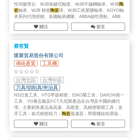
性伺服滑台、WJB免鍵式軸套、WJB不鏽鋼軸承、WJB
陶
瓷
軸承、WJB 精密
陶瓷
球、WJB工程塑膠軸承、KOYO軸
承系列代理經銷、各國軸承總匯、ABBA線性滑軌、ABBA
滾珠螺桿銷售經銷、螺桿支撐座、精密軸心、各式聯軸
關注
留言
器、針狀軸承、連座軸承、防塵套、魚眼軸承、單向軸
承、交叉滾子軸承、交叉滾子滑軌、萬向接頭、電纜保護
鏈條等，規格齊全，交貨快速，一站式採購平台以滿足廣
蔡哲賢
大客戶不同需求，以期提供全台客戶最專業、最快速與最
優質的服務。
匯聚貿易股份有限公司
傳統產業
工具機
台灣北區
台灣中區
刀具/切削具/夾治具
NS日進工具、HTD早坂精密、EIKO榮工舍、DAIICHI第一
工具、YG養志園及FCT凡尼斯產品在台灣及中國的總代
理。主要銷售產品為高速、高硬度、高精密製模工具；攻
牙工具；各式精密絞刀；
陶瓷
巡邊器；界限螺紋栓環規、
及其各式精密切削工具。
關注
留言