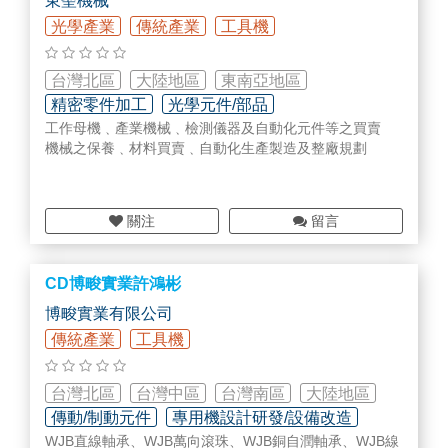
東聖機械
光學產業
傳統產業
工具機
台灣北區
大陸地區
東南亞地區
精密零件加工
光學元件/部品
工作母機﹑產業機械﹑檢測儀器及自動化元件等之買賣
檢測/監測設備/部品
機械之保養﹑材料買賣﹑自動化生產製造及整廠規劃
關注
留言
CD博畯實業許鴻彬
博畯實業有限公司
傳統產業
工具機
台灣北區
台灣中區
台灣南區
大陸地區
傳動/制動元件
專用機設計研發/設備改造
WJB直線軸承、WJB萬向滾珠、WJB銅自潤軸承、WJB線
智慧工廠規劃/設備/部品