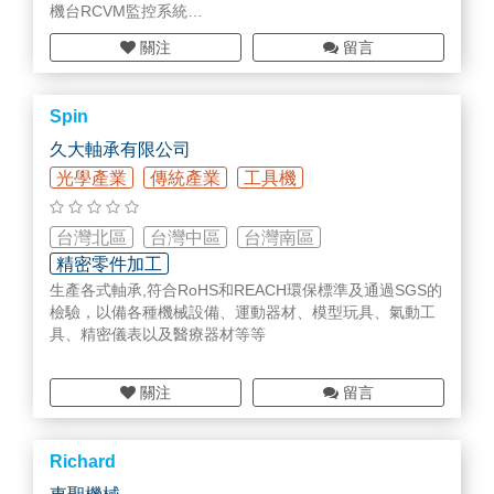
機台RCVM監控系統
熱重熱分析儀
金屬加工件
差示熱分析儀
關注
留言
設備工程改造
差示掃描示熱分析儀
工程塑膠設計製造
(超高溫)同步熱分析儀
無塵室不鏽鋼櫥櫃推車
熱膨脹熱分析儀
Spin
中古停產零件買賣
熱機械熱分析儀
O-ring
薄膜熱傳導分析儀
久大軸承有限公司
熱擴散/熱傳導分析儀
光學產業
傳統產業
工具機
【稀土原物料、氧化鋯球與各式材料 & 自主研發及新開發
材料】
台灣北區
台灣中區
台灣南區
精密零件加工
生產各式軸承,符合RoHS和REACH環保標準及通過SGS的
檢驗，以備各種機械設備、運動器材、模型玩具、氣動工
具、精密儀表以及醫療器材等等
關注
留言
Richard