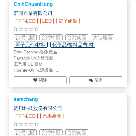
ChihChuanHung
群固企業有限公司
TFT-LCD
LED
電子組裝
台灣北區
台灣中區
台灣南區
大陸地區
電子元件/材料
化學品/漿料品/靶材
Dow Corning-矽酮產品
其他(未分類)
Panacol-UV光硬化膠
工業用 UL 膠材
Hoenle-UV 光源設備
Zymet底部填充膠
關注
留言
手持式裝置膠材應用解決方案
水上璣醫美科技產品
samchang
德烜科技股份有限公司
TFT-LCD
光學產業
台灣北區
台灣中區
台灣南區