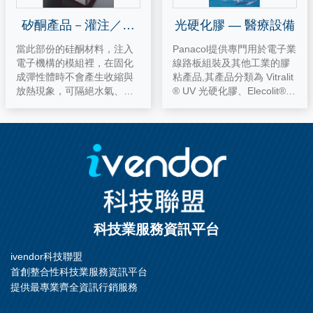
矽酮產品－灌注／封
光硬化膠 — 醫療設備
裝材料
當此部份的硅酮材料，注入
Panacol提供專門用於電子業
電子機構的模組裡，在固化
線路板組裝及其他工業的膠
成彈性體時不會產生收縮與
粘產品,其產品分類為 Vitralit
放熱現象，可隔絕水氣、灰
® UV 光硬化膠、Elecolit®
塵和吸震緩衝效果。另外，
導電/導熱膠材、Structalit®
也是極佳絕緣和熱輻射材
單液/雙液 環氧樹脂、Penloc
料。 應用於： 高電壓組件
® 快速固化 壓克力結構膠、
太陽能電池 轉換線圈 變壓器
Cyanolit® 瞬間接著劑、Cer
通訊元件 高壓端子鑄件
astil® 超高溫陶瓷接著劑。P
anacol 特別緻力推廣 Vitralit
® UV 光硬化膠於特殊工業
上。 應用於： Electric電機/
電子產業 PCB 電子線路板組
科技業服務資訊平台
裝 LCD 液晶顯示器模組 Opti
cs 光學模組 Smart Card 智
ivendor科技聯盟
慧卡 Glass Bonding 玻璃接
首創整合性科技業服務資訊平台
著 Medica
提供最專業齊全資訊行銷服務