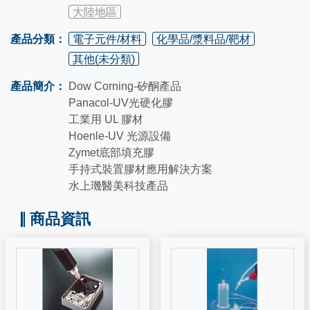
大陸地區
產品分類：
電子元件/材料
化學品/漿料品/靶材
其他(未分類)
產品簡介：
Dow Corning-矽酮產品
Panacol-UV光硬化膠
工業用 UL 膠材
Hoenle-UV 光源設備
Zymet底部填充膠
手持式裝置膠材應用解決方案
水上璣醫美科技產品
商品資訊